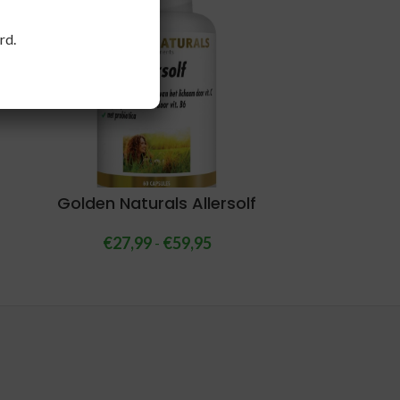
rd.
Golden Naturals Allersolf
€
27,99
-
€
59,95