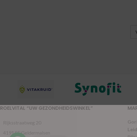
ROELVITAL “UW GEZONDHEIDSWINKEL”
MA
Gor
Rijksstraatweg 20
Lei
4191 SE Geldermalsen
Pijn