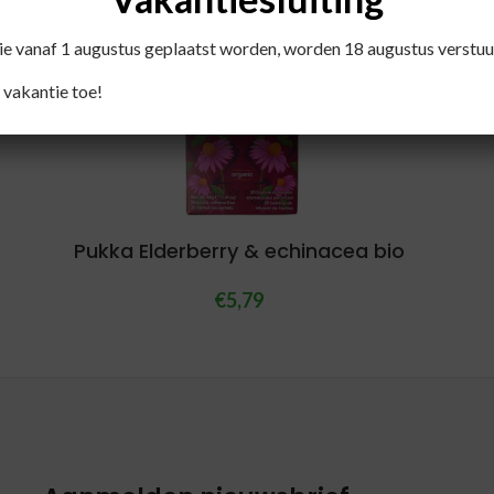
die vanaf 1 augustus geplaatst worden, worden 18 augustus verstuu
 vakantie toe!
Pukka Elderberry & echinacea bio
€
5,79