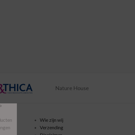
Nature House
P
ducten
Wie zijn wij
ingen
Verzending
Disclaimer