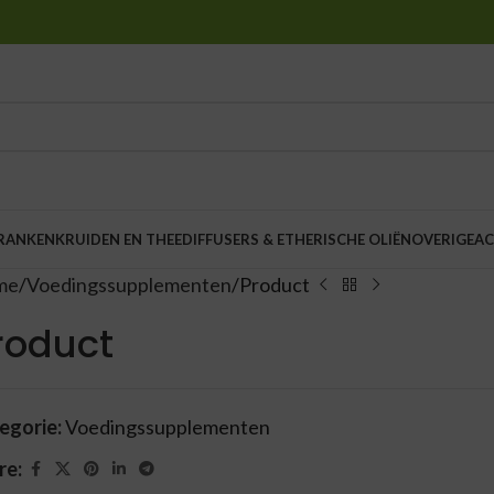
DRANKEN
KRUIDEN EN THEE
DIFFUSERS & ETHERISCHE OLIËN
OVERIGE
AC
me
Voedingssupplementen
Product
roduct
egorie:
Voedingssupplementen
re: