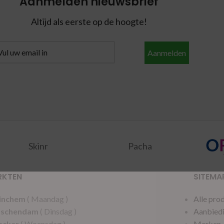
Aanmelden nieuwsbrief
Altijd als eerste op de hoogte!
Aanmelden
Skinr
Pacha
RKTEN
SITEMA
inchem
( Maandag )
Alle pro
dschendam
( Dinsdag )
Aanbied
acker
( Woensdag )
Merken