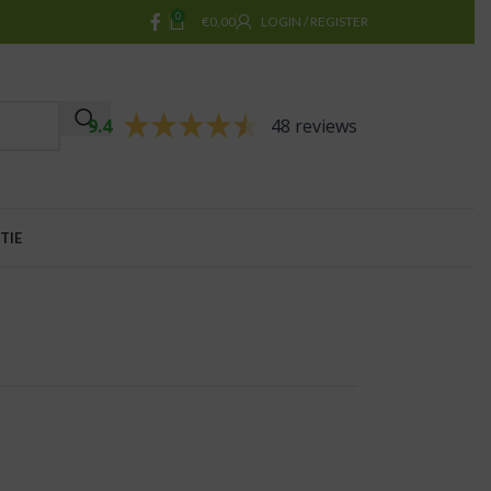
0
€
0,00
LOGIN / REGISTER
9.4
48 reviews
TIE