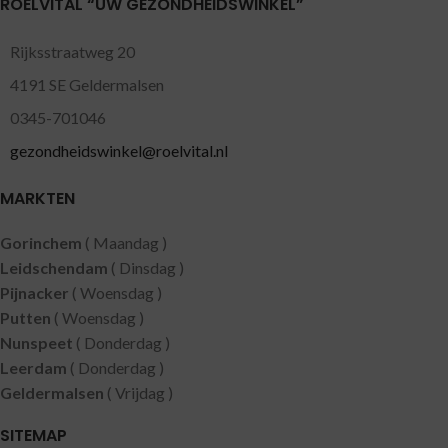
ROELVITAL “UW GEZONDHEIDSWINKEL”
Rijksstraatweg 20
4191 SE Geldermalsen
0345-701046
gezondheidswinkel@roelvital.nl
MARKTEN
Gorinchem
( Maandag )
Leidschendam
( Dinsdag )
Pijnacker
( Woensdag )
Putten
( Woensdag )
Nunspeet
( Donderdag )
Leerdam
( Donderdag )
Geldermalsen
( Vrijdag )
SITEMAP