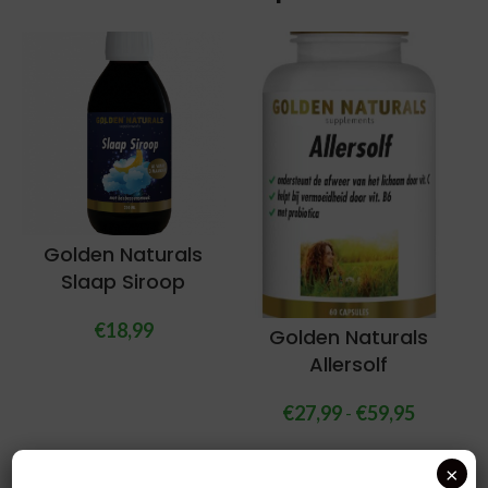
Golden Naturals
Slaap Siroop
€
18,99
Golden Naturals
Allersolf
€
27,99
-
€
59,95
×