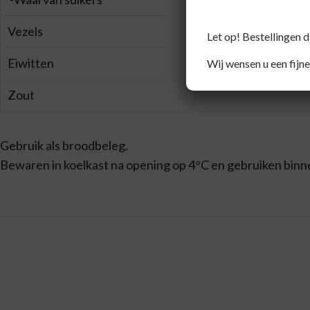
Vezels
Let op! Bestellingen 
Eiwitten
Wij wensen u een fijne
Zout
Gebruik als broodbeleg.
Bewaren in koelkast na opening op 4°C en gebruiken binnen