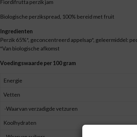
Fiordifrutta perzik jam
Biologische perzikspread, 100% bereid met fruit
Ingredienten
Perzik 65%*, geconcentreerd appelsap*, geleermiddel: pec
*Van biologische afkomst
Voedingswaarde per 100 gram
Energie
Vetten
-Waarvan verzadigde vetzuren
Koolhydraten
-Waarvan suikers