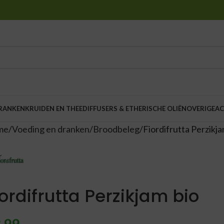
DRANKEN
KRUIDEN EN THEE
DIFFUSERS & ETHERISCHE OLIËN
OVERIGE
AC
me
Voeding en dranken
Broodbeleg
Fiordifrutta Perzikja
iordifrutta Perzikjam bio
,99