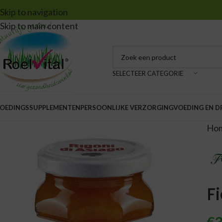
Skip to navigation
Skip to main content
SELECTEER CATEGORIE
OEDINGSSUPPLEMENTEN
PERSOONLIJKE VERZORGING
VOEDING EN 
Ho
F
€
3