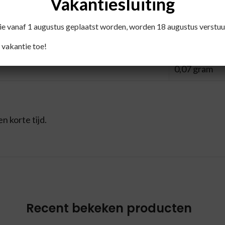
Vakantiesluiting
2,5 gram
die vanaf 1 augustus geplaatst worden, worden 18 augustus verstuu
0 gram
 vakantie toe!
0,07 gram
 korte tijd.
Recent bekeken producten