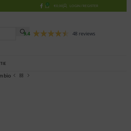
0
€
0,00
LOGIN / REGISTER
9.4
48 reviews
TIE
m bio