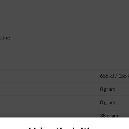
tine.
655 kJ / 155 
0 gram
0 gram
38 gram
37 gram