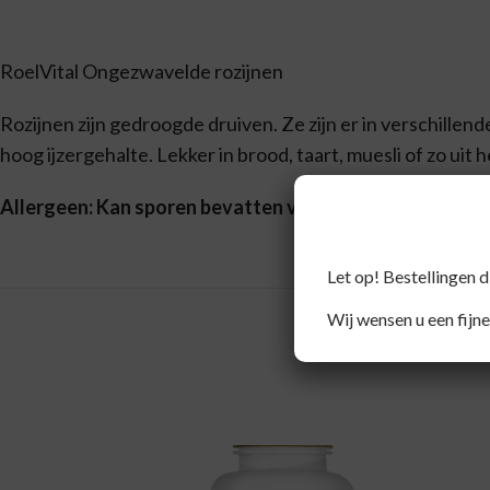
RoelVital Ongezwavelde rozijnen
Rozijnen zijn gedroogde druiven. Ze zijn er in verschille
hoog ijzergehalte. Lekker in brood, taart, muesli of zo uit 
Allergeen: Kan sporen bevatten van noten en pinda’s.
Let op! Bestellingen 
Wij wensen u een fijne