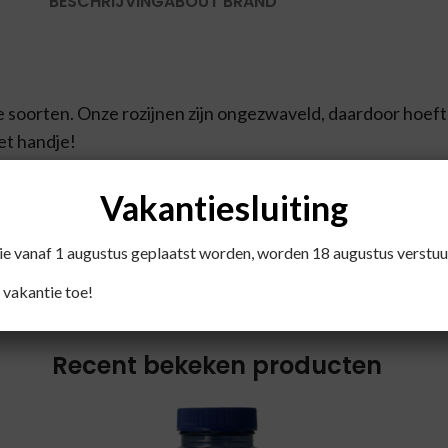
BESCHRIJVING
ABOUT BRAND
nde soorten. Onze rozijnen zijn ongezwaveld, daardoor hoef
het handje!
Vakantiesluiting
die vanaf 1 augustus geplaatst worden, worden 18 augustus verstuu
 vakantie toe!
Recent bekeken producten