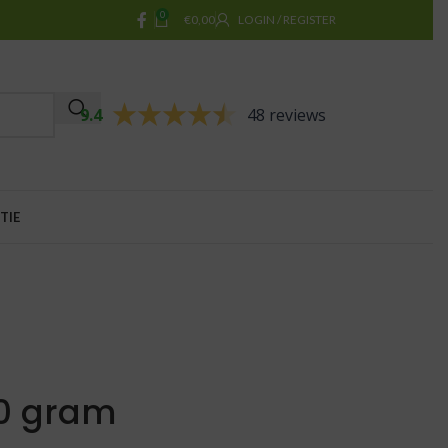
0
€
0,00
LOGIN / REGISTER
9.4
48 reviews
TIE
00 gram