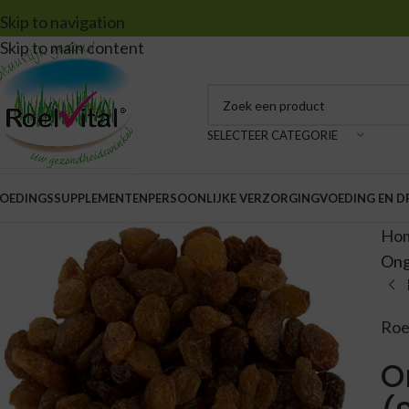
Skip to navigation
Skip to main content
SELECTEER CATEGORIE
OEDINGSSUPPLEMENTEN
PERSOONLIJKE VERZORGING
VOEDING EN 
Ho
Ong
Roe
O