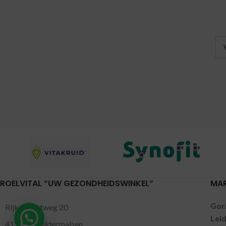
ROELVITAL “UW GEZONDHEIDSWINKEL”
MA
Gor
Rijksstraatweg 20
Lei
4191 SE Geldermalsen