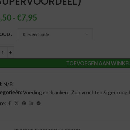
SUPERVOORDEEL)
,50
-
€
7,95
ernative:
HOUD
TOEVOEGEN AAN WINKE
U:
N/B
egorieën:
Voeding en dranken
,
Zuidvruchten & gedroogd 
re: