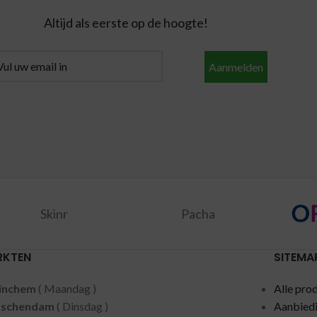
Altijd als eerste op de hoogte!
Aanmelden
Skinr
Pacha
RKTEN
SITEMA
inchem
( Maandag )
Alle pro
dschendam
( Dinsdag )
Aanbied