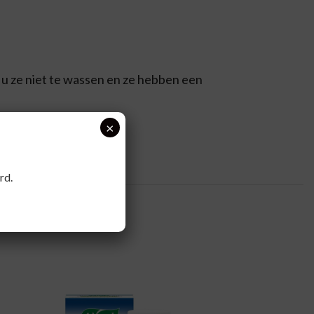
t u ze niet te wassen en ze hebben een
×
rd.