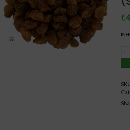
(
€
4
Alt
IN
Vergroten
SK
Cat
Sha