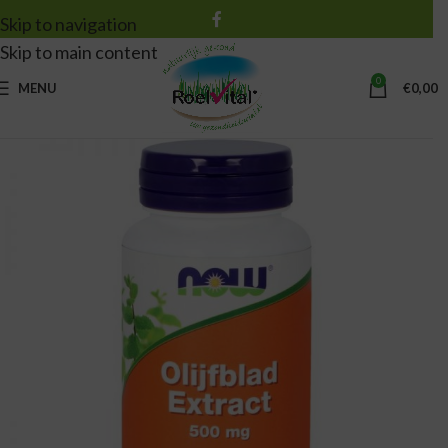
Skip to navigation
Skip to main content
0
MENU
€
0,00