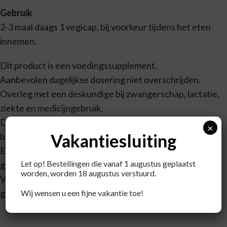
Gebruik
2-3 maal daags 1 vegicap, bij voorkeur tijdens het eten
innemen.
Dit product is een voedingssupplement.
Aanbevolen dagelijkse dosering niet overschrijden.
Overleg met een deskundige bij zwangerschap, lactatie,
ziekte en medicijngebruik.
Droog, koel en buiten bereik van kleine kinderen
×
Vakantiesluiting
bewaren.
Een gevarieerde, evenwichtige voeding en een
Let op! Bestellingen die vanaf 1 augustus geplaatst
gezonde levensstijl zijn van belang.
worden, worden 18 augustus verstuurd.
Voedingssupplementen zijn geen vervanging voor een
gevarieerde voeding.
Wij wensen u een fijne vakantie toe!