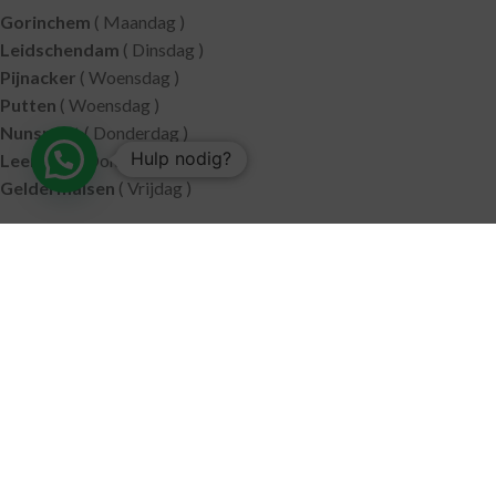
Gorinchem
( Maandag )
Leidschendam
( Dinsdag )
Pijnacker
( Woensdag )
Putten
( Woensdag )
Nunspeet
( Donderdag )
Hulp nodig?
Leerdam
( Donderdag )
Geldermalsen
( Vrijdag )
SITEMAP
Alle producten
Wie zijn wij
Aanbiedingen
Verzending
Merken
Disclaimer
Privacy policy
Algemene voorwaarden