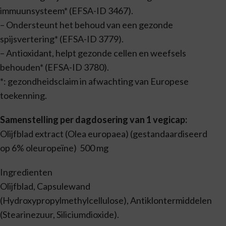
immuunsysteem* (EFSA-ID 3467).
– Ondersteunt het behoud van een gezonde
spijsvertering* (EFSA-ID 3779).
– Antioxidant, helpt gezonde cellen en weefsels
behouden* (EFSA-ID 3780).
*: gezondheidsclaim in afwachting van Europese
toekenning.
Samenstelling per dagdosering van 1 vegicap:
Olijfblad extract (Olea europaea) (gestandaardiseerd
op 6% oleuropeïne) 500 mg
Ingredienten
Olijfblad, Capsulewand
(Hydroxypropylmethylcellulose), Antiklontermiddelen
(Stearinezuur, Siliciumdioxide).