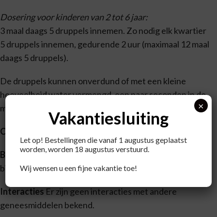
Dosering voor kinderen van 2 tot 6 jaar:
3 maal daags 5 druppels innemen. Zo nodig elk kwartier
5 druppels innemen, gedurende 2 uur (maximaal 12 maal
daags 5 druppels).
De druppels kunnen onverdund of met een kleine
hoeveelheid water vermengd, een paar seconden in de
×
mond gehouden worden alvorens ze door te slikken.
Vakantiesluiting
Contra-indicaties
Geen.
Let op! Bestellingen die vanaf 1 augustus geplaatst
worden, worden 18 augustus verstuurd.
Bijwerkingen
Er zijn van Nux vomica-Homaccord geen
bijwerkingen bekend.
Wij wensen u een fijne vakantie toe!
Interacties
Er zijn geen interacties met andere
geneesmiddelen bekend.