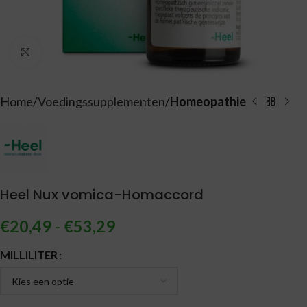
Vergroten
Home
Voedingssupplementen
Homeopathie
Heel Nux vomica-Homaccord
€
20,49
-
€
53,29
Alternative:
MILLILITER