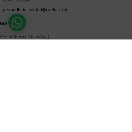
gezondheidswinkel@roelvital.nl
MARKTEN
Gorinchem
( Maandag )
Leidschendam
( Dinsdag )
Pijnacker
( Woensdag )
Putten
( Woensdag )
Nunspeet
( Donderdag )
Leerdam
( Donderdag )
Geldermalsen
( Vrijdag )
SITEMAP
Alle producten
Wie zijn wij
Aanbiedingen
Verzending