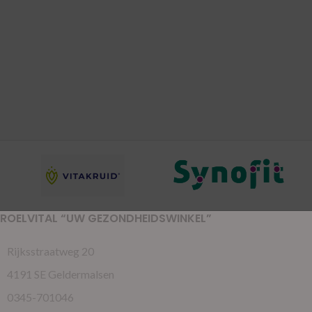
ROELVITAL “UW GEZONDHEIDSWINKEL”
Rijksstraatweg 20
4191 SE Geldermalsen
0345-701046