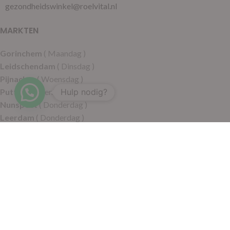
gezondheidswinkel@roelvital.nl
MARKTEN
Gorinchem
( Maandag )
Leidschendam
( Dinsdag )
Pijnacker
( Woensdag )
Putten
( Woensdag )
Hulp nodig?
Nunspeet
( Donderdag )
Leerdam
( Donderdag )
Geldermalsen
( Vrijdag )
SITEMAP
Alle producten
Wie zijn wij
Aanbiedingen
Verzending
Merken