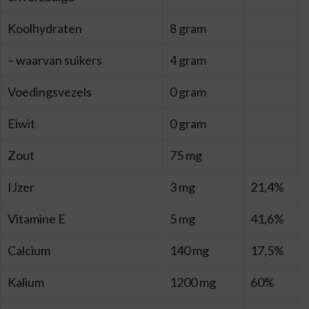
Koolhydraten
8 gram
– waarvan suikers
4 gram
Voedingsvezels
0 gram
Eiwit
0 gram
Zout
75 mg
IJzer
3 mg
21,4%
Vitamine E
5 mg
41,6%
Calcium
140 mg
17,5%
Kalium
1200 mg
60%