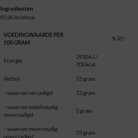
Ingredienten
SOJA lecithine
VOEDINGWAARDE PER
% RI*
100 GRAM
2930 kJ /
Energie
700 kcal
Vetten
53 gram
– waarvan verzadigd
12 gram
– waarvan enkelvoudig
5 gram
onverzadigd
– waarvan meervoudig
33 gram
onverzadigd