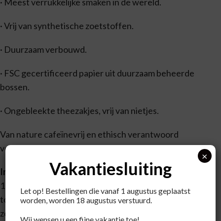
· Meest verrukkelijke smaken in de wereld.
· Vrij van synthetische zoetstoffen.
· Duurzaam verbouwd.
· FSC gecertificeerd papier uit duurzaam beheerde
bossen.
· Ongebleekte theezakjes, vrij van nietjes.
Van nature cafeïnevrij en ethisch verantwoord
verkregen.
×
Vakantiesluiting
Ingredienten
100% biologisch geteelde ingrediënten: bloeiende
Let op! Bestellingen die vanaf 1 augustus geplaatst
toppen van HAVER (30%), kamillebloem,
worden, worden 18 augustus verstuurd.
zoethoutwortel, lavendelbloem (14%), lindebloesem
Wij wensen u een fijne vakantie toe!