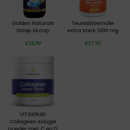
Golden Naturals
Teunisbloemolie
Slaap Siroop
extra sterk 1300 mg
€
18,99
€
27,95
VITAKRUID
Collageen solugel
poeder met C en D