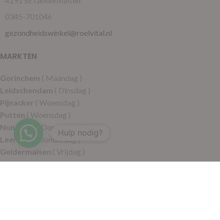
4191 SE Geldermalsen
0345-701046
gezondheidswinkel@roelvital.nl
MARKTEN
Gorinchem
( Maandag )
Leidschendam
( Dinsdag )
Pijnacker
( Woensdag )
Putten
( Woensdag )
Nunspeet
( Donderdag )
Hulp nodig?
Leerdam
( Donderdag )
Geldermalsen
( Vrijdag )
SITEMAP
Alle producten
Wie zijn wij
Aanbiedingen