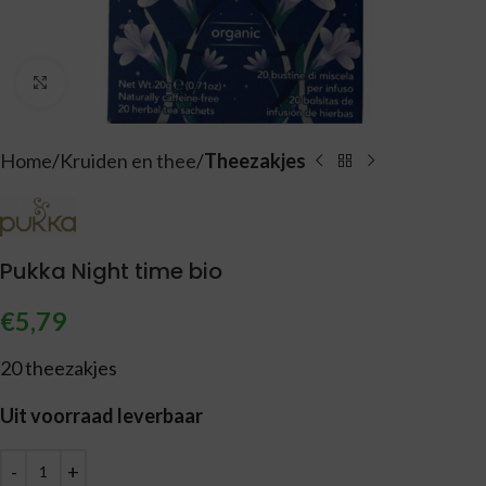
Vergroten
Home
Kruiden en thee
Theezakjes
Pukka Night time bio
€
5,79
20 theezakjes
Uit voorraad leverbaar
Alternative: