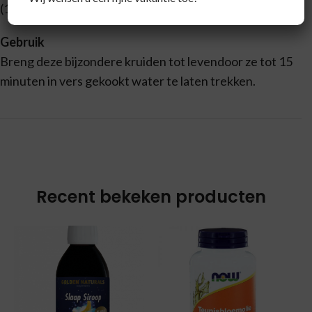
(10%), tulsi-blad, valeriaanwortel (4,9%)
Gebruik
Breng deze bijzondere kruiden tot levendoor ze tot 15
minuten in vers gekookt water te laten trekken.
Recent bekeken producten