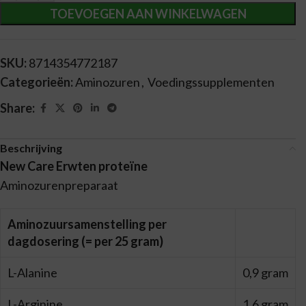
TOEVOEGEN AAN WINKELWAGEN
SKU:
8714354772187
Categorieën:
Aminozuren
,
Voedingssupplementen
Share:
Beschrijving
New Care Erwten proteïne
Aminozurenpreparaat
Aminozuursamenstelling per
dagdosering
(= per 25 gram)
L-Alanine
0,9 gram
L-Arginine
1,6 gram