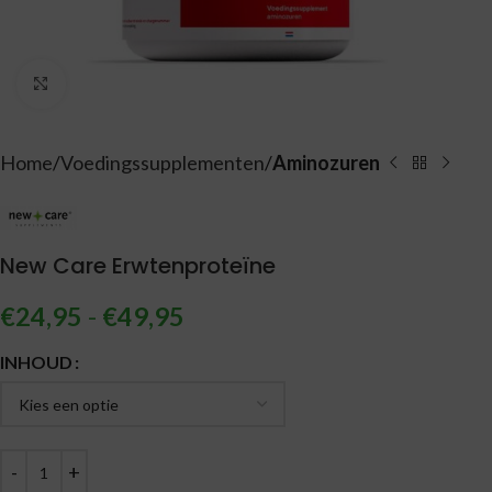
Vergroten
Home
Voedingssupplementen
Aminozuren
New Care Erwtenproteïne
€
24,95
-
€
49,95
Alternative:
INHOUD