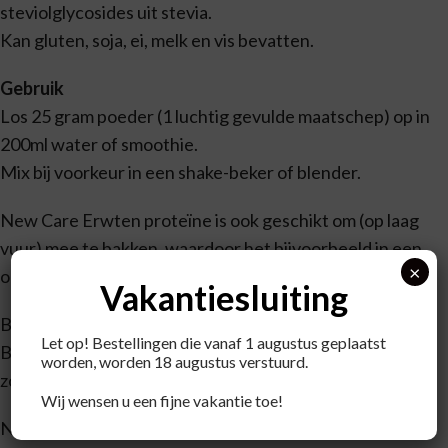
steviolglycosides uit stevia.
Kan gluten, soja, ei, melk en vis bevatten.
Gebruik
Los 25 gram poeder (1 luchtig gevulde maatschep) op in
200ml water of smoothie.
Mix bij voorkeur in een shake-beker of blender.
New Care Erwten proteïne is ook geschikt om (op laag
vuur) mee te bakken, waardoor het bijvoorbeeld in een
×
omelet of cake kan worden verwerkt.
Vakantiesluiting
Bevat geen kleurstoffen of conserveringsmiddelen.
Let op! Bestellingen die vanaf 1 augustus geplaatst
Bevat een bron van phenylalanine en een natuurlijke
worden, worden 18 augustus verstuurd.
zoetstof (stevia).
Wij wensen u een fijne vakantie toe!
New Care Erwten proteïne voldoet aan de normen van