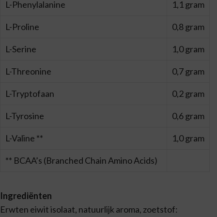
L-Phenylalanine
1,1 gram
L-Proline
0,8 gram
L-Serine
1,0 gram
L-Threonine
0,7 gram
L-Tryptofaan
0,2 gram
L-Tyrosine
0,6 gram
L-Valine **
1,0 gram
** BCAA’s (Branched Chain Amino Acids)
Ingrediënten
Erwten eiwit isolaat, natuurlijk aroma, zoetstof: