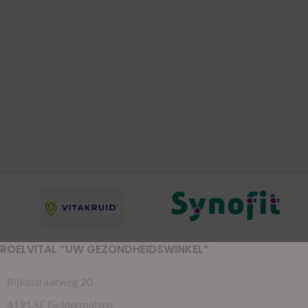
ROELVITAL “UW GEZONDHEIDSWINKEL”
Rijksstraatweg 20
4191 SE Geldermalsen