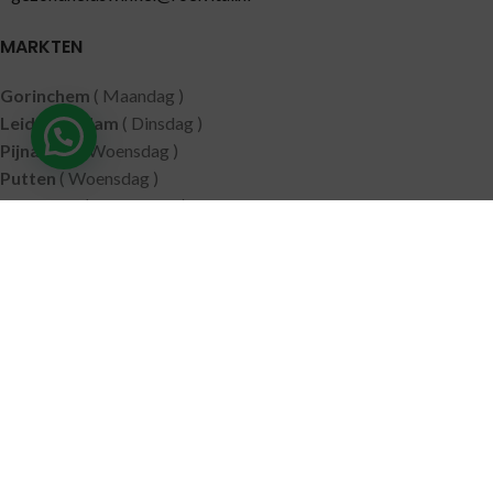
MARKTEN
Gorinchem
( Maandag )
Leidschendam
( Dinsdag )
Pijnacker
( Woensdag )
Putten
( Woensdag )
Nunspeet
( Donderdag )
Leerdam
( Donderdag )
Geldermalsen
( Vrijdag )
SITEMAP
Alle producten
Wie zijn wij
Aanbiedingen
Verzending
Merken