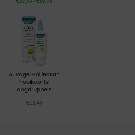
€
27,99
-
€
59,95
A. Vogel Pollinosan
hooikoorts
oogdruppels
€
12,49