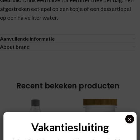
Gebruik:
Drink een halve tot een liter thee per dag. Een
afgestreken eetlepel op een kopje of een dessertlepel
op een halve liter water.
Aanvullende informatie
About brand
Recent bekeken producten
×
Vakantiesluiting