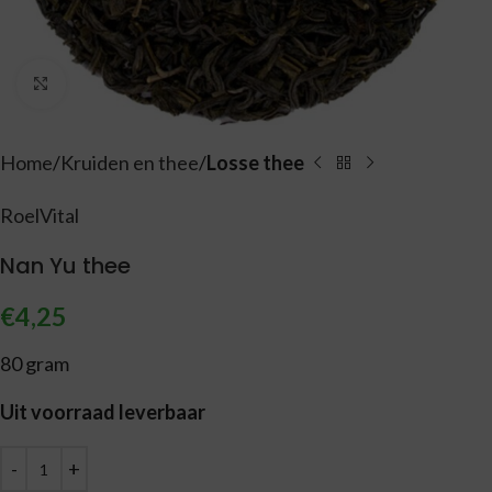
Vergroten
Home
Kruiden en thee
Losse thee
RoelVital
Nan Yu thee
€
4,25
80 gram
Uit voorraad leverbaar
Alternative: