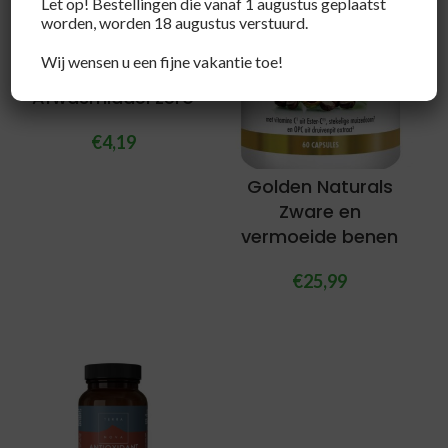
Let op! Bestellingen die vanaf 1 augustus geplaatst
worden, worden 18 augustus verstuurd.
Wij wensen u een fijne vakantie toe!
Ecover
Afwasmiddel zero
€
4,19
Golden Naturals
Zware en
vermoeide benen
€
25,99