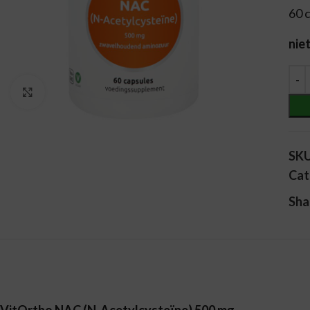
60 
nie
Alt
Vergroten
SK
Cat
Sha