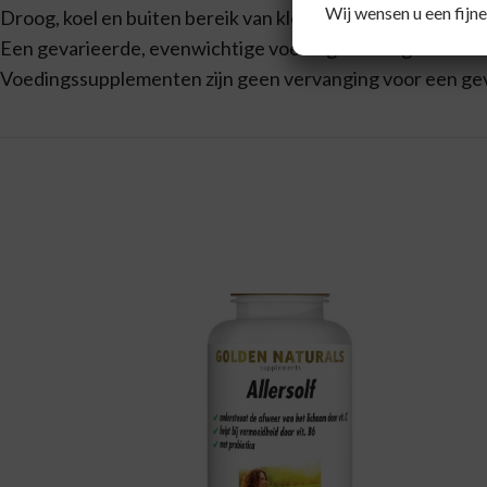
Wij wensen u een fijne
Droog, koel en buiten bereik van kleine kinderen bewaren
Een gevarieerde, evenwichtige voeding en een gezonde lev
Voedingssupplementen zijn geen vervanging voor een ge