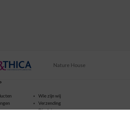
Nature House
P
ducten
Wie zijn wij
ingen
Verzending
Disclaimer
policy
Algemene voorwaarden