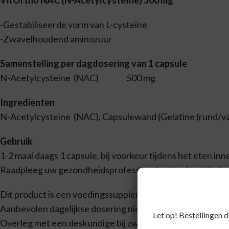
VitOrtho NAC (N-Acetylcysteïne) 500 mg
-Gestabiliseerde vorm van L-cysteïne
-Zwavelhoudend aminozuur
Samenstelling per dagdosering van 1 capsule
N-Acetylcysteine (NAC) 500 mg
Ingredienten
N-Acetylcysteine (NAC), Capsulewand (Gelatine (rund/varken
Gebruik
1-2 maal daags 1 capsule, bij voorkeur tijdens het eten in
Raadpleeg uw gezondheidsprofessional, arts of apotheker
Dit product is een voedingssupplement.
Aanbevolen dagelijkse dosering niet overschrijden.
Let op! Bestellingen 
Overleg met een deskundige bij zwangerschap, lactatie, z