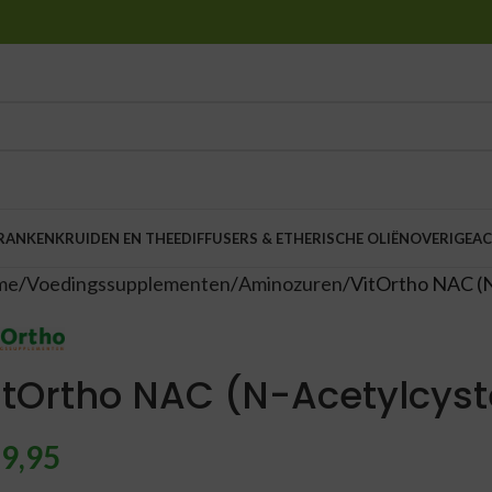
DRANKEN
KRUIDEN EN THEE
DIFFUSERS & ETHERISCHE OLIËN
OVERIGE
AC
me
Voedingssupplementen
Aminozuren
VitOrtho NAC (N
itOrtho NAC (N-Acetylcys
9,95