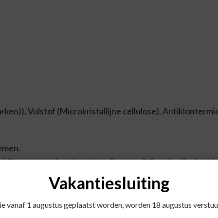
)), Vulstof (Microkristallijne cellulose), Antiklontermidd
nemen.
 bij zwangerschap, borstvoeding, medicijngebruik of ondu
Vakantiesluiting
die vanaf 1 augustus geplaatst worden, worden 18 augustus verstuu
iekte en medicijngebruik.