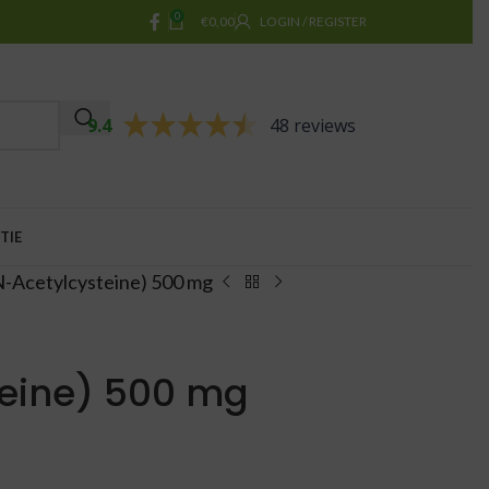
0
€
0,00
LOGIN / REGISTER
9.4
48 reviews
TIE
-Acetylcysteine) 500 mg
teine) 500 mg