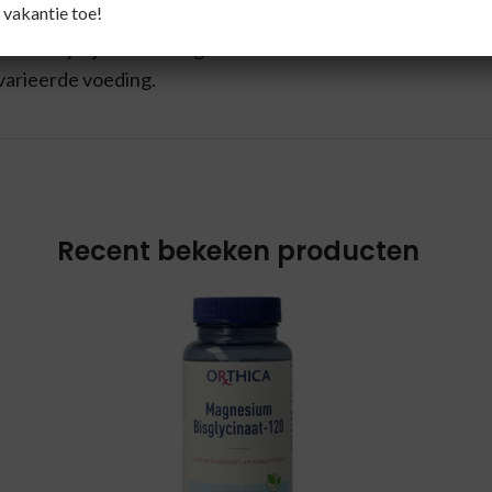
 vakantie toe!
.
ensstijl zijn van belang.
varieerde voeding.
Recent bekeken producten