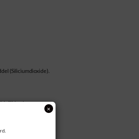
el (Siliciumdioxide).
idelijkheden.
×
rd.