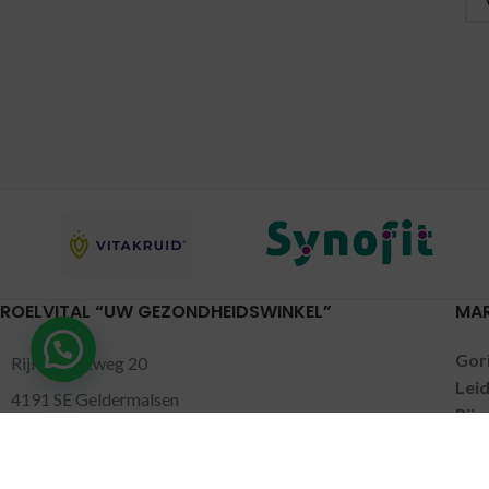
ROELVITAL “UW GEZONDHEIDSWINKEL”
MA
Gor
Rijksstraatweg 20
Lei
4191 SE Geldermalsen
Pijn
0345-701046
Put
Nun
gezondheidswinkel@roelvital.nl