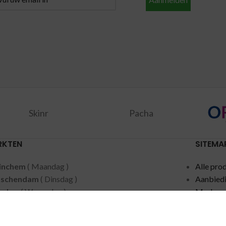
Skinr
Pacha
RKTEN
SITEMA
inchem
( Maandag )
Alle pro
dschendam
( Dinsdag )
Aanbied
acker
( Woensdag )
Merken
ten
( Woensdag )
Privacy 
speet
( Donderdag )
Contact