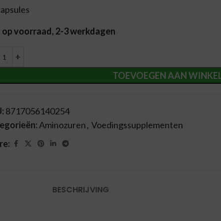
capsules
t op voorraad, 2-3 werkdagen
ernative:
TOEVOEGEN AAN WINKE
U:
8717056140254
egorieën:
Aminozuren
,
Voedingssupplementen
re:
BESCHRIJVING