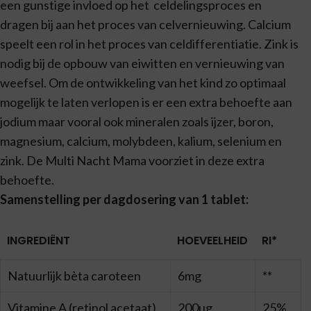
een gunstige invloed op het celdelingsproces en
dragen bij aan het proces van celvernieuwing. Calcium
speelt een rol in het proces van celdifferentiatie. Zink is
nodig bij de opbouw van eiwitten en vernieuwing van
weefsel. Om de ontwikkeling van het kind zo optimaal
mogelijk te laten verlopen is er een extra behoefte aan
jodium maar vooral ook mineralen zoals ijzer, boron,
magnesium, calcium, molybdeen, kalium, selenium en
zink. De Multi Nacht Mama voorziet in deze extra
behoefte.
Samenstelling per dagdosering van 1 tablet:
INGREDIËNT
HOEVEELHEID
RI*
Natuurlijk bèta caroteen
6mg
**
Vitamine A (retinol acetaat)
200µg
25%