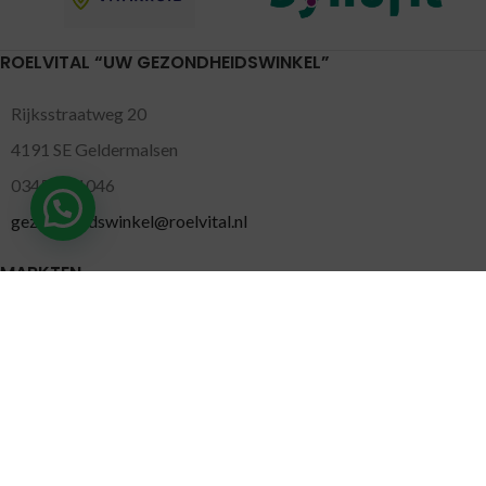
ROELVITAL “UW GEZONDHEIDSWINKEL”
Rijksstraatweg 20
4191 SE Geldermalsen
0345-701046
gezondheidswinkel@roelvital.nl
MARKTEN
Gorinchem
( Maandag )
Leidschendam
( Dinsdag )
Pijnacker
( Woensdag )
Putten
( Woensdag )
Nunspeet
( Donderdag )
Leerdam
( Donderdag )
Geldermalsen
( Vrijdag )