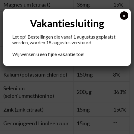
Magnesium (citraat)
36mg
15%
×
Lithothamnion calcareum,
Vakantiesluiting
234mg
**0
rode alg (calcium)
Let op! Bestellingen die vanaf 1 augustus geplaatst
Jodium (potassium iodine)
150µg
100%
worden, worden 18 augustus verstuurd.
Molybdeen (sodium
Wij wensen u een fijne vakantie toe!
100µg
200%
molybdaat)
Kalium (potassium chloride)
150mg
8%
Selenium
200µg
363%
(seleniummethionine)
Zink (zink citraat)
15mg
150%
Geconjugeerd Linoleenzuur
15mg
**