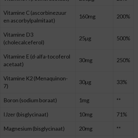
Vitamine C (ascorbinezuur
160mg
200%
en ascorbylpalmitaat)
Vitamine D3
25µg
500%
(cholecalceferol)
Vitamine E (d-alfa-tocoferol
30mg
250%
acetaat)
Vitamine K2 (Menaquinon-
30µg
33%
7)
Boron (sodium boraat)
1mg
**
IJzer (bisglycinaat)
10mg
71%
Magnesium (bisglycinaat)
20mg
**