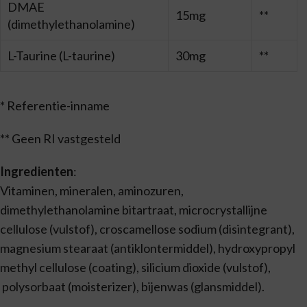
DMAE
15mg
**
(dimethylethanolamine)
L-Taurine (L-taurine)
30mg
**
* Referentie-inname
** Geen RI vastgesteld
Ingredienten
:
Vitaminen, mineralen, aminozuren,
dimethylethanolamine bitartraat, microcrystallijne
cellulose (vulstof), croscamellose sodium (disintegrant),
magnesium stearaat (antiklontermiddel), hydroxypropyl
methyl cellulose (coating), silicium dioxide (vulstof),
polysorbaat (moisterizer), bijenwas (glansmiddel).