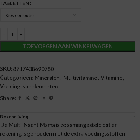
Alternative:
TABLETTEN
TOEVOEGEN AAN WINKELWAGEN
SKU:
8717438690780
Categorieën:
Mineralen
,
Multivitamine
,
Vitamine
,
Voedingssupplementen
Share:
Beschrijving
De Multi Nacht Mama is zo samengesteld dat er
rekening is gehouden met de extra voedingsstoffen