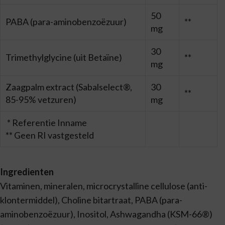
50
PABA (para-aminobenzoëzuur)
**
mg
30
Trimethylglycine (uit Betaïne)
**
mg
Zaagpalm extract (Sabalselect®,
30
**
85-95% vetzuren)
mg
* Referentie Inname
** Geen RI vastgesteld
Ingredienten
Vitaminen, mineralen, microcrystalline cellulose (anti-
klontermiddel), Choline bitartraat, PABA (para-
aminobenzoëzuur), Inositol, Ashwagandha (KSM-66®)