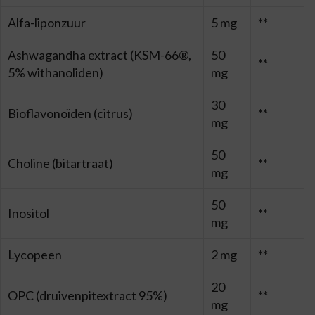
Alfa-liponzuur
5 mg
**
Ashwagandha extract (KSM-66®,
50
**
5% withanoliden)
mg
30
Bioflavonoïden (citrus)
**
mg
50
Choline (bitartraat)
**
mg
50
Inositol
**
mg
Lycopeen
2 mg
**
20
OPC (druivenpitextract 95%)
**
mg