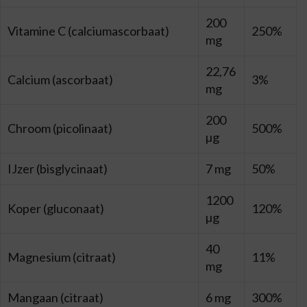
200
Vitamine C (calciumascorbaat)
250%
mg
22,76
Calcium (ascorbaat)
3%
mg
200
Chroom (picolinaat)
500%
µg
IJzer (bisglycinaat)
7 mg
50%
1200
Koper (gluconaat)
120%
µg
40
Magnesium (citraat)
11%
mg
Mangaan (citraat)
6 mg
300%