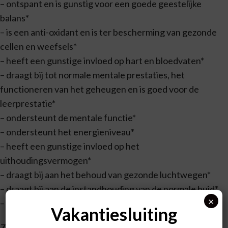
– ontspant en is gunstig voor een goede geestelijke
balans*
– is een anti-oxidant en is ter bescherming van gezonde
cellen en weefsels*
– heeft een gunstige invloed op hart en bloedvaten*
– draagt bij tot normale mentale prestaties, het
functioneren van het geheugen en is goed voor de
leerprestatie*
– ondersteunt de mentale functie*
– ondersteunt het energieniveau*
– heeft een gunstige invloed op het
uithoudingsvermogen*
– draagt bij aan het behoud van gezonde luchtwegen*
– draagt bij aan de instandhouding van de normale huid*
×
– helpt bij het bevorderen van de slaapbereidheid*
Vakantiesluiting
Zaagbladpalm