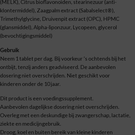
(MELK), Citrus bioflavonoiden, stearinezuur (anti-
klontermiddel), Zaagpalm extract (Sabalselect®),
Trimethylglycine, Druivenpit extract (OPC), HPMC
(glansmiddel), Alpha-liponzuur, Lycopeen, glycerol
(bevochtigingsmiddel)
Gebruik
Neem 1 tablet per dag. Bij voorkeur ’s ochtends bij het
ontbijt, tenzij anders geadviseerd. De aanbevolen
dosering niet overschrijden. Niet geschikt voor
kinderen onder de 10 jaar.
Dit product is een voedingssupplement.
Aanbevolen dagelijkse dosering niet overschrijden.
Overleg met een deskundige bij zwangerschap, lactatie,
ziekte en medicijngebruik.
Droog, koel en buiten bereik van kleine kinderen