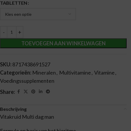
Alternative:
TABLETTEN
TOEVOEGEN AAN WINKELWAGEN
SKU:
8717438691527
Categorieën:
Mineralen
,
Multivitamine
,
Vitamine
,
Voedingssupplementen
Share:
Beschrijving
Vitakruid Multi dag man
Formule op basis van het bioritme