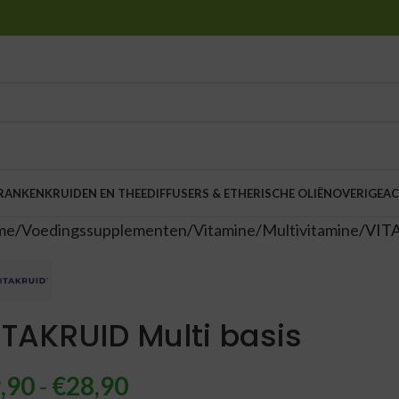
DRANKEN
KRUIDEN EN THEE
DIFFUSERS & ETHERISCHE OLIËN
OVERIGE
AC
me
Voedingssupplementen
Vitamine
Multivitamine
VITA
ITAKRUID Multi basis
,90
-
€
28,90