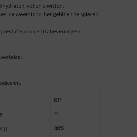
lhydraten, vet en eiwitten.
ces, de weerstand, het gebit en de spieren.
erprestatie, concentratievermogen,
uwstelsel.
radicalen.
RI*
g
**
mcg
38%