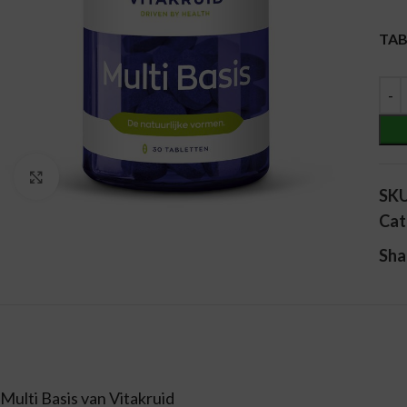
Alt
TA
Vergroten
SK
Cat
Sha
Multi Basis van Vitakruid