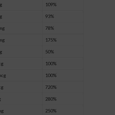
g
109%
g
93%
 mg
78%
 mg
175%
g
50%
cg
100%
mcg
100%
cg
720%
g
280%
mg
250%