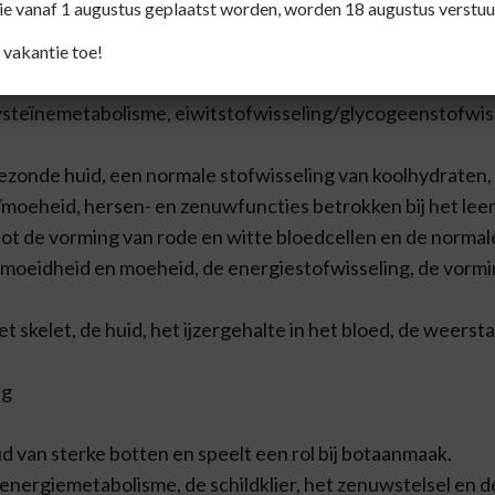
die vanaf 1 augustus geplaatst worden, worden 18 augustus verstuu
oeheid en vermoeidheid, de normale weerstand tegen stress
 vakantie toe!
cysteïnemetabolisme, eiwitstofwisseling/glycogeenstofwis
gezonde huid, een normale stofwisseling van koolhydraten, 
eid/moeheid, hersen- en zenuwfuncties betrokken bij het l
ot de vorming van rode en witte bloedcellen en de norma
ermoeidheid en moeheid, de energiestofwisseling, de vormi
et skelet, de huid, het ijzergehalte in het bloed, de weerst
ng
d van sterke botten en speelt een rol bij botaanmaak.
energiemetabolisme, de schildklier, het zenuwstelsel en d