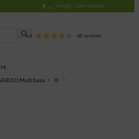
0
€
0,00
LOGIN / REGISTER
9.4
48 reviews
TIE
KRUID Multi basis