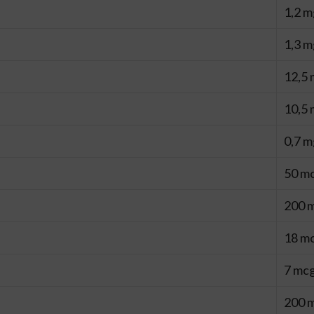
1,2 m
1,3 m
12,5
10,5
0,7 m
50 m
200 
18 m
7 mc
200 