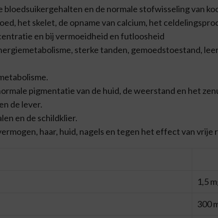
e bloedsuikergehalten en de normale stofwisseling van koo
bloed, het skelet, de opname van calcium, het celdelingspro
centratie en bij vermoeidheid en futloosheid
, energiemetabolisme, sterke tanden, gemoedstoestand, le
metabolisme.
n normale pigmentatie van de huid, de weerstand en het zen
en de lever.
alen en de schildklier.
svermogen, haar, huid, nagels en tegen het effect van vrije 
1,5 m
300 