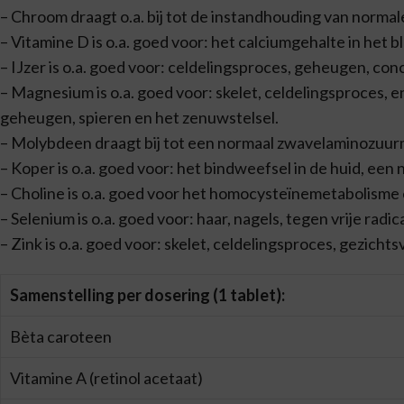
– Chroom draagt o.a. bij tot de instandhouding van normal
– Vitamine D is o.a. goed voor: het calciumgehalte in het 
– IJzer is o.a. goed voor: celdelingsproces, geheugen, con
– Magnesium is o.a. goed voor: skelet, celdelingsproces
geheugen, spieren en het zenuwstelsel.
– Molybdeen draagt bij tot een normaal zwavelaminozuur
– Koper is o.a. goed voor: het bindweefsel in de huid, ee
– Choline is o.a. goed voor het homocysteïnemetabolisme 
– Selenium is o.a. goed voor: haar, nagels, tegen vrije radic
– Zink is o.a. goed voor: skelet, celdelingsproces, gezicht
Samenstelling per dosering (1 tablet):
Bèta caroteen
Vitamine A (retinol acetaat)