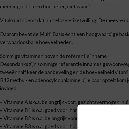
meer ingrediënten hoe beter, niet waar?
Vitakruid noemt dat nutteloze etiketvulling. De meeste nu
Daarom bevat de Multi Basis écht een hoogwaardige basis
verwaarloosbare hoeveelheden.
Sommige vitaminen boven de referentie inname
Desondanks zijn sommige referentie innames gewoonweg t
tweeënhalf keer de aanbeveling en de hoeveelheid vitami
B12 methyl- en adenosylcobalamine bij elkaar optelt kom je
invloed.
– Vitamine A is o.a. belangrijk voor: gezichtsvermogen, huid
– Vitamine B1 is o.a. goed voor: hart, zenuwstelsel, gem
– Vitamine B2 is o.a. belangrijk voor: zenuwstelsel, slijm
– Vitamine B3 is o.a. goed voor: huid, gemoedstoestand, 