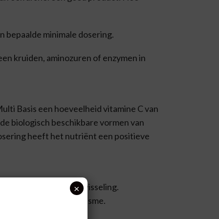
en bepaalde minimale dosering.
geen kruiden, aminozuren of enzymen in
lti Basis een hoeveelheid vitamine C van
 de biologisch beschikbare vormen van
dosering heeft het nutriënt een positieve
gen en de energiestofwisseling.
×
nergieleverende metabolisme.
en, zenuwstelsel en het