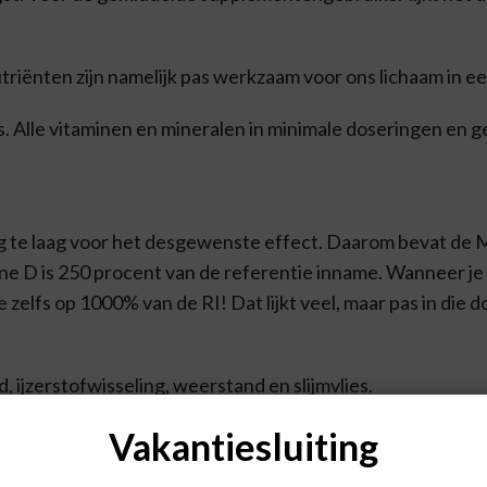
triënten zijn namelijk pas werkzaam voor ons lichaam in e
. Alle vitaminen en mineralen in minimale doseringen en 
e laag voor het desgewenste effect. Daarom bevat de Mu
ne D is 250 procent van de referentie inname. Wanneer je
 zelfs op 1000% van de RI! Dat lijkt veel, maar pas in die 
, ijzerstofwisseling, weerstand en slijmvlies.
oedstoestand, leerprestatie, concentratievermogen, geheu
Vakantiesluiting
vliezen, ijzerhuishouding, huid, gezichtsvermogen en het e
leerprestatie, concentratievermogen, geheugen, slijmvliez