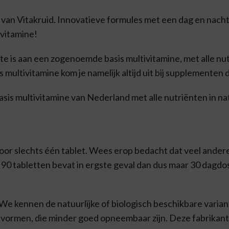
an Vitakruid. Innovatieve formules met een dag en nacht 
ivitamine!
 is aan een zogenoemde basis multivitamine, met alle nut
is multivitamine kom je namelijk altijd uit bij supplemente
sis multivitamine van Nederland met alle nutriënten in na
 voor slechts één tablet. Wees erop bedacht dat veel ande
t 90 tabletten bevat in ergste geval dan dus maar 30 dagd
We kennen de natuurlijke of biologisch beschikbare varian
ormen, die minder goed opneembaar zijn. Deze fabrikant