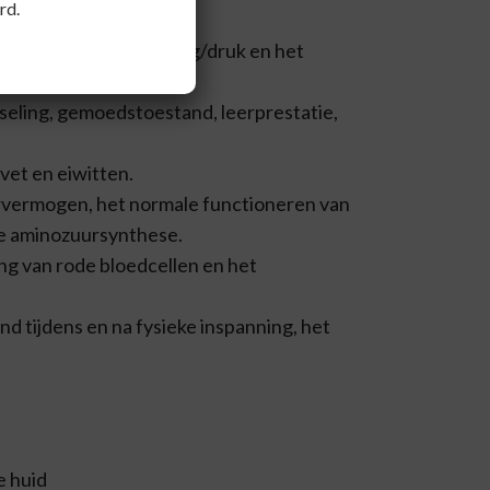
rd.
, geestelijke inspanning/druk en het
seling, gemoedstoestand, leerprestatie,
vet en eiwitten.
eervermogen, het normale functioneren van
le aminozuursynthese.
ng van rode bloedcellen en het
and tijdens en na fysieke inspanning, het
e huid