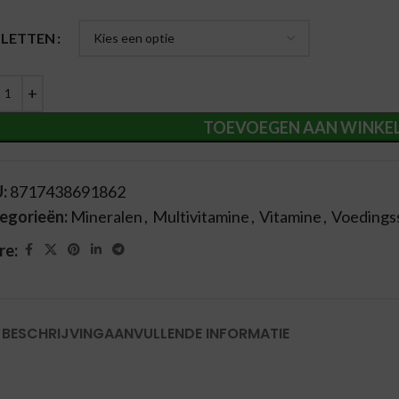
ernative:
BLETTEN
TOEVOEGEN AAN WINKE
U:
8717438691862
egorieën:
Mineralen
,
Multivitamine
,
Vitamine
,
Voedings
re:
BESCHRIJVING
AANVULLENDE INFORMATIE