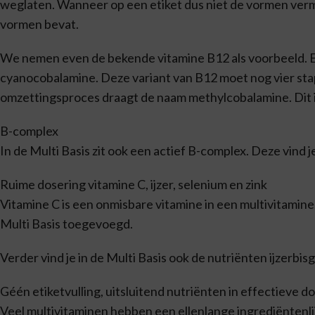
weglaten. Wanneer op een etiket dus niet de vormen verme
vormen bevat.
We nemen even de bekende vitamine B12 als voorbeeld. E
cyanocobalamine. Deze variant van B12 moet nog vier stap
omzettingsproces draagt de naam methylcobalamine. Dit is 
B-complex
In de Multi Basis zit ook een actief B-complex. Deze vind j
Ruime dosering vitamine C, ijzer, selenium en zink
Vitamine C is een onmisbare vitamine in een multivitamin
Multi Basis toegevoegd.
Verder vind je in de Multi Basis ook de nutriënten ijzerbis
Géén etiketvulling, uitsluitend nutriënten in effectieve d
Veel multivitaminen hebben een ellenlange ingrediëntenli