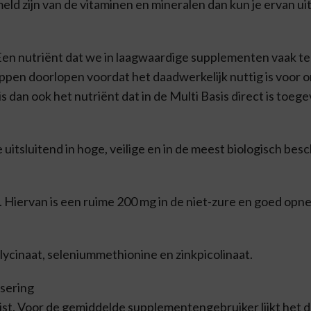
ld zijn van de vitaminen en mineralen dan kun je ervan u
en nutriënt dat we in laagwaardige supplementen vaak t
pen doorlopen voordat het daadwerkelijk nuttig is voor on
dan ook het nutriënt dat in de Multi Basis direct is toeg
e uitsluitend in hoge, veilige en in de meest biologisch be
e. Hiervan is een ruime 200 mg in de niet-zure en goed o
glycinaat, seleniummethionine en zinkpicolinaat.
osering
jst. Voor de gemiddelde supplementengebruiker lijkt het d