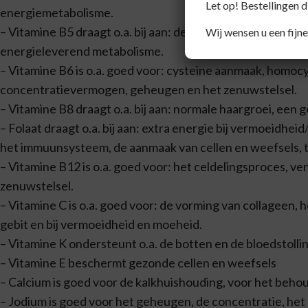
Let op! Bestellingen 
energiemetabolisme.
– Vitamine B5 draagt o.a. bij aan: de vermindering van m
Wij wensen u een fijne
energieleverend metabolisme.
– Vitamine B6 is o.a. goed voor: cysteine aanmaak, homo
concentratievermogen, geheugen en het zenuwstelsel.
– Vitamine B8 draagt o.a. bij aan: normale haargroei, een 
– Folaat draagt o.a. bij aan: extra energie bij vermoeidh
het immuunsysteem, de aanmaak van cellen en weefsels, t
– Vitamine B12 is o.a. goed voor: het celdelingsproces, v
zenuwstelsel.
– Vitamine C is o.a. goed voor: de vorming van collageen, h
gebit en bij vermoeidheid en moeheid.
– Vitamine K ondersteunt o.a. de botten en de bloedstolli
– Vitamine E beschermt gezonde cellen en weefsels
– Calcium is goed voor de kalkhuishouding, voor het behou
– Jodium is goed voor het geheugen, de concentratie, het 