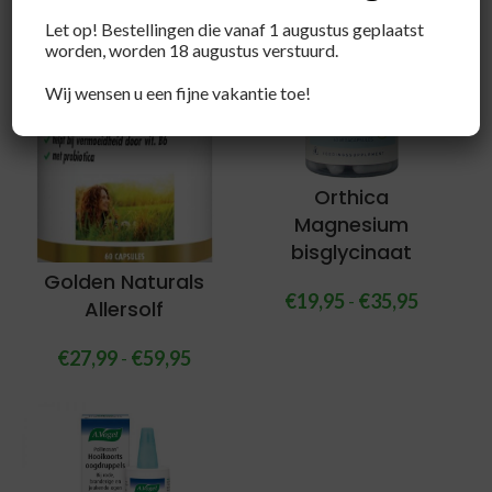
Let op! Bestellingen die vanaf 1 augustus geplaatst
worden, worden 18 augustus verstuurd.
Wij wensen u een fijne vakantie toe!
Orthica
Magnesium
bisglycinaat
Golden Naturals
€
19,95
-
€
35,95
Allersolf
€
27,99
-
€
59,95