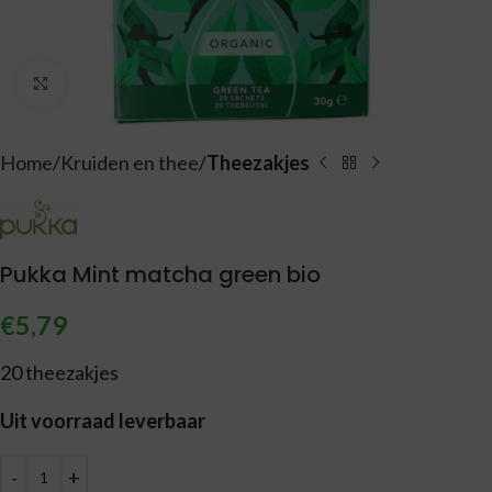
Vergroten
Home
Kruiden en thee
Theezakjes
Pukka Mint matcha green bio
€
5,79
20 theezakjes
Uit voorraad leverbaar
Alternative: