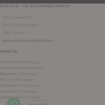
ROELVITAL “UW GEZONDHEIDSWINKEL”
Rijksstraatweg 20
4191 SE Geldermalsen
0345-701046
gezondheidswinkel@roelvital.nl
MARKTEN
Gorinchem
( Maandag )
Leidschendam
( Dinsdag )
Pijnacker
( Woensdag )
Putten
( Woensdag )
Nunspeet
( Donderdag )
Leerdam
( Donderdag )
Geldermalsen
( Vrijdag )
Hulp nodig?