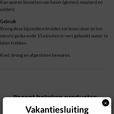
Kan sporen bevatten van haver (gluten), mosterd en
selderij
Gebruik
Breng deze bijzondere kruiden tot leven door ze ten
minste gedurende 15 minuten in vers gekookt water te
laten trekken.
Koel, droog en afgesloten bewaren.
Recent bekeken producten
×
Vakantiesluiting