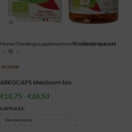
Vergroten
Home
Voedingssupplementen
Kruidenpreparaat
ARKOCAPS Meidoorn bio
€
10,75
-
€
26,50
Alternative:
CAPSULES