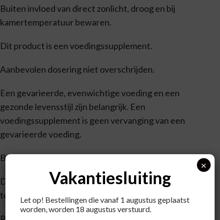
Buiten invloed van direct zonlicht, droog en bij
kamertemperatuur bewaren.
Dit product is een voedingssupplement.
Aanbevolen dosering niet overschrijden.
Een gevarieerde, evenwichtige voeding en een
gezonde levensstijl zijn belangrijk. Een
voedingssupplement is geen vervanging van een
gevarieerde voeding.
Buiten bereik van jonge kinderen houden.
×
Vakantiesluiting
Droog, afgesloten en bij kamertemperatuur bewaren,
tenzij anders geadviseerd op het etiket.
Let op! Bestellingen die vanaf 1 augustus geplaatst
worden, worden 18 augustus verstuurd.
Raadpleeg een deskundige alvorens supplementen te