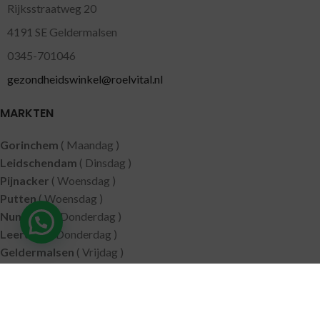
Rijksstraatweg 20
4191 SE Geldermalsen
0345-701046
gezondheidswinkel@roelvital.nl
MARKTEN
Gorinchem
( Maandag )
Leidschendam
( Dinsdag )
Pijnacker
( Woensdag )
Putten
( Woensdag )
Nunspeet
( Donderdag )
Leerdam
( Donderdag )
Geldermalsen
( Vrijdag )
SITEMAP
Alle producten