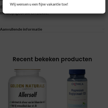
Wij wensen u een fijne vakantie toe!
gebruiken in geval van zwangerschap, lactatie,
medicijngebruik en ziekte.
Aanvullende informatie
Recent bekeken producten