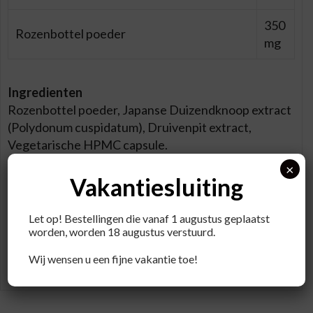
350
Rozenbottel poeder
mg
Ingredienten
Rozenbottel poeder, Japanse Duizendknoop extract
(Polydonum cuspidatum), Druivenpit extract,
Vegetarische HPMC capsule.
Kan mosterd, selderij, sesam, vis en schaaldieren
×
Vakantiesluiting
Gebruik
2x daags 1 vegetarische capsule tijdens of na de
Let op! Bestellingen die vanaf 1 augustus geplaatst
maaltijd met water innemen.
worden, worden 18 augustus verstuurd.
Wij wensen u een fijne vakantie toe!
Koel, droog en afgesloten bewaren.