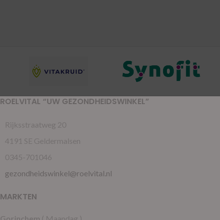
ROELVITAL “UW GEZONDHEIDSWINKEL”
Rijksstraatweg 20
4191 SE Geldermalsen
0345-701046
gezondheidswinkel@roelvital.nl
MARKTEN
Gorinchem
( Maandag )