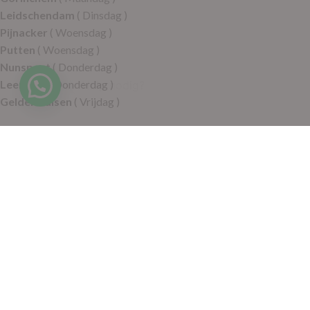
Leidschendam
( Dinsdag )
Pijnacker
( Woensdag )
Putten
( Woensdag )
Nunspeet
( Donderdag )
Leerdam
( Donderdag )
Geldermalsen
( Vrijdag )
SITEMAP
Alle producten
Wie zijn wij
Aanbiedingen
Verzending
Merken
Disclaimer
Privacy policy
Algemene voorwaarden
Contact