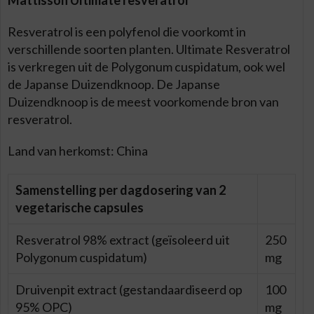
Mattisson Ultimate resveratrol
Resveratrol is een polyfenol die voorkomt in
verschillende soorten planten. Ultimate Resveratrol
is verkregen uit de Polygonum cuspidatum, ook wel
de Japanse Duizendknoop. De Japanse
Duizendknoop is de meest voorkomende bron van
resveratrol.
Land van herkomst: China
Samenstelling per dagdosering van 2
vegetarische capsules
Resveratrol 98% extract (geïsoleerd uit
250
Polygonum cuspidatum)
mg
Druivenpit extract (gestandaardiseerd op
100
95% OPC)
mg