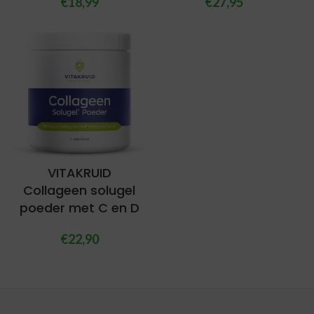
€
18,99
€
27,95
VITAKRUID
Collageen solugel
poeder met C en D
€
22,90