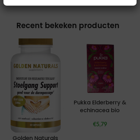
Recent bekeken producten
Pukka Elderberry &
echinacea bio
€
5,79
Golden Naturals