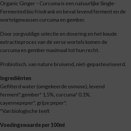
Organic Ginger – Curcuma is een natuurlijke Single-
Fermented bio frisdrank en bevat levend ferment en de
wortelgewassen curcuma en gember.
Door zorgvuldige selectie en dosering en het koude
extractieproces van de verse wortels komen de
curcuma en gember maximaal tot hun recht.
Probiotisch, van nature bruisend, niet-gepasteuriseerd.
Ingrediënten
Gefilterd water (omgekeerde osmose), levend
ferment*,gember* 1,5%, curcuma* 0,1%,
cayennepeper*, grijze peper*.
*Van biologische teelt
Voedingswaarde per 100ml