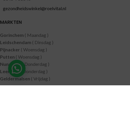
gezondheidswinkel@roelvital.nl
MARKTEN
Gorinchem
( Maandag )
Leidschendam
( Dinsdag )
Pijnacker
( Woensdag )
Putten
( Woensdag )
Nunspeet
( Donderdag )
Leerdam
( Donderdag )
Geldermalsen
( Vrijdag )
SITEMAP
Alle producten
Wie zijn wij
Aanbiedingen
Verzending