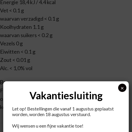
Energie 18,4 kJ / 4.4 kcal
Vet < 0.1 g
waarvan verzadigd < 0.1 g
Koolhydraten 1.1 g
waarvan suikers < 0.2 g
Vezels 0 g
Eiwitten < 0.1 g
Zout < 0.01 g
Alc. < 1,0% vol
Bewaren
×
Flessen rechtop bewaren, niet schudden, voorzichtig
Vakantiesluiting
openen. Na opening circa 7 dagen houdbaar in de
koelkast.
Let op! Bestellingen die vanaf 1 augustus geplaatst
worden, worden 18 augustus verstuurd.
Wij wensen u een fijne vakantie toe!