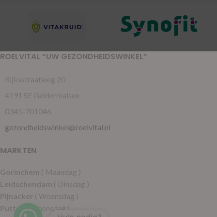
ROELVITAL “UW GEZONDHEIDSWINKEL”
Rijksstraatweg 20
4191 SE Geldermalsen
0345-701046
gezondheidswinkel@roelvital.nl
MARKTEN
Gorinchem
( Maandag )
Leidschendam
( Dinsdag )
Pijnacker
( Woensdag )
Putten
( Woensdag )