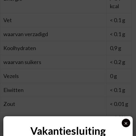
kcal
Vet
< 0.1 g
waarvan verzadigd
< 0.1 g
Koolhydraten
0,9 g
waarvan suikers
< 0.2 g
Vezels
0 g
Eiwitten
< 0.1 g
Zout
< 0.01 g
< 1,0%
Alc.
×
vol*
Vakantiesluiting