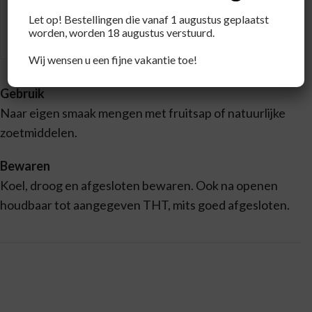
* % RI: Referentie-inname van een
Let op! Bestellingen die vanaf 1 augustus geplaatst
gemiddelde volwassene (8400 kJ/2000
worden, worden 18 augustus verstuurd.
kcal)
Wij wensen u een fijne vakantie toe!
Gebruik
Naar eigen smaak mengen met fruitsap of natuurlijke
zoetmiddelen.
Bewaren
Koel, droog en afgesloten bewaren. Ook na openen
houdbaar tot aangegeven THT, mits goed afgesloten.