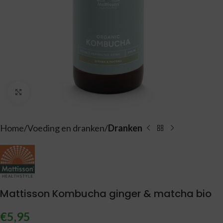
Vergroten
Home
Voeding en dranken
Dranken
Mattisson Kombucha ginger & matcha bio
€
5,95