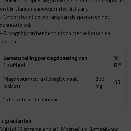
– Uniek door oplossing in olie, zorgt voor goede opname
en blijft langer aanwezig in het lichaam.
– Ondersteunt de werking van de spieren en het
zenuwstelsel.
– Draagt bij aan het behoud van sterke botten en
tanden.
Samenstelling per dagdosering van
%
1 softgel
RI*
Magnesium (citraat, bisglycinaat,
133
35
malaat)
mg
*RI = Referentie Inname
Ingredienten
Vulstof (Rijstzemelenolie), Magnesium, Softgelwand