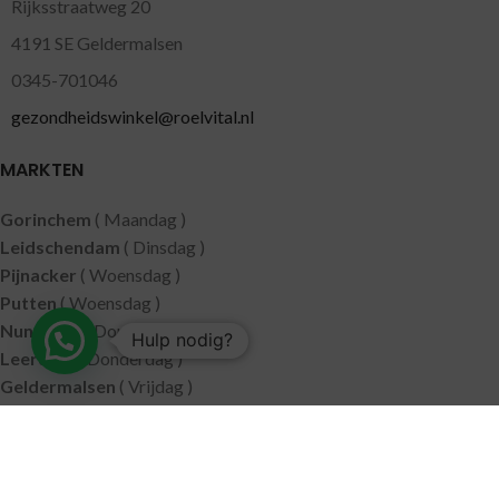
Rijksstraatweg 20
4191 SE Geldermalsen
0345-701046
gezondheidswinkel@roelvital.nl
MARKTEN
Gorinchem
( Maandag )
Leidschendam
( Dinsdag )
Pijnacker
( Woensdag )
Putten
( Woensdag )
Nunspeet
( Donderdag )
Hulp nodig?
Leerdam
( Donderdag )
Geldermalsen
( Vrijdag )
SITEMAP
Alle producten