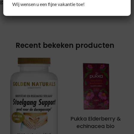
gevarieerde voeding.
Wij wensen u een fijne vakantie toe!
Recent bekeken producten
Pukka Elderberry &
echinacea bio