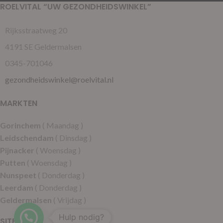
ROELVITAL “UW GEZONDHEIDSWINKEL”
Rijksstraatweg 20
4191 SE Geldermalsen
0345-701046
gezondheidswinkel@roelvital.nl
MARKTEN
Gorinchem
( Maandag )
Leidschendam
( Dinsdag )
Pijnacker
( Woensdag )
Putten
( Woensdag )
Nunspeet
( Donderdag )
Leerdam
( Donderdag )
Geldermalsen
( Vrijdag )
Hulp nodig?
SITEMAP