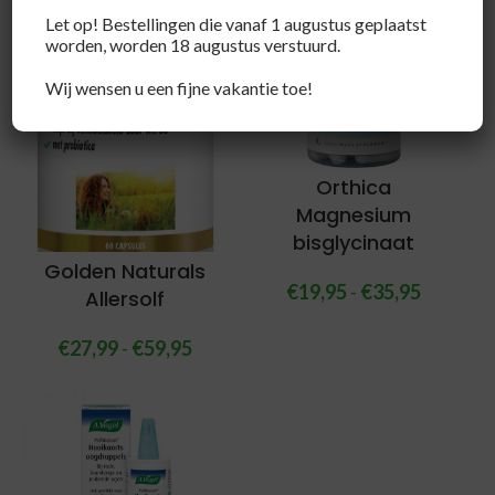
Let op! Bestellingen die vanaf 1 augustus geplaatst
worden, worden 18 augustus verstuurd.
Wij wensen u een fijne vakantie toe!
Orthica
Magnesium
bisglycinaat
Golden Naturals
€
19,95
-
€
35,95
Allersolf
€
27,99
-
€
59,95