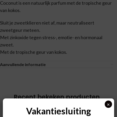
Coconut is een natuurlijk parfum met de tropische geur
van kokos.
Sluit je zweetklieren niet af, maar neutraliseert
zweetgeur meteen.
Met zinkoxide tegen stress-, emotie- en hormonaal
zweet.
Met de tropische geur van kokos.
Aanvullende informatie
Recent bekeken producten
×
Vakantiesluiting