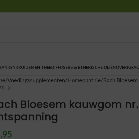
DRANKEN
KRUIDEN EN THEE
DIFFUSERS & ETHERISCHE OLIËN
OVERIGE
AC
me
Voedingssupplementen
Homeopathie
Bach Bloesem 
ach Bloesem kauwgom nr. 
ntspanning
,95