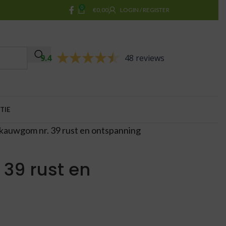
0
€
0,00
LOGIN / REGISTER
9.4
48 reviews
TIE
kauwgom nr. 39 rust en ontspanning
39 rust en