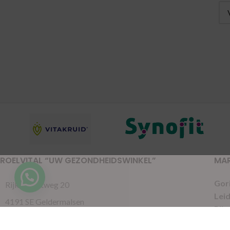
ROELVITAL “UW GEZONDHEIDSWINKEL”
MA
Gor
Rijksstraatweg 20
Lei
4191 SE Geldermalsen
Pijn
0345-701046
Put