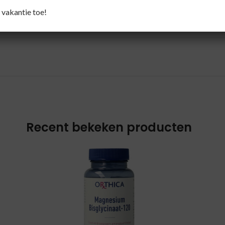
 vakantie toe!
reden.
Recent bekeken producten