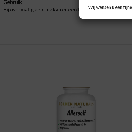
Gebruik
Wij wensen u een fijne
Bij overmatig gebruik kan er een laxerende werking opt