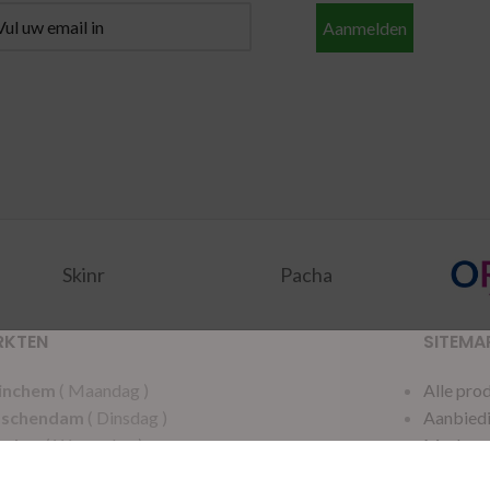
Aanmelden
Skinr
Pacha
RKTEN
SITEMA
inchem
( Maandag )
Alle pro
dschendam
( Dinsdag )
Aanbied
acker
( Woensdag )
Merken
ten
( Woensdag )
Privacy 