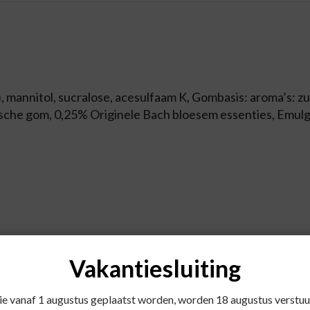
5%), mannitol, sucralose, acesulfaam K, Gombasis: aroma’s: z
ische gom, 0,25% Originele Bach bloesem essenties, Emulga
Vakantiesluiting
die vanaf 1 augustus geplaatst worden, worden 18 augustus verstuu