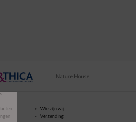
Nature House
P
ducten
Wie zijn wij
ingen
Verzending
Disclaimer
policy
Algemene voorwaarden