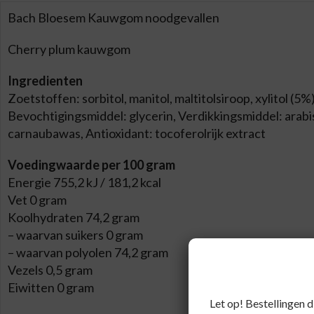
Bach Bloesem Kauwgom noodgevallen
Cherry plum kauwgom
Ingredienten
Zoetstoffen: sorbitol, manitol, maltitolsiroop, xylitol (
Bevochtigingsmiddel: glycerin, Verdikkingsmiddel: arab
carnaubawas, Antioxidant: tocoferolrijk extract
Voedingwaarde per 100 gram
Energie 755,2 kJ / 181,2 kcal
Vet 0 gram
Koolhydraten 74,2 gram
– waarvan suikers 0 gram
– waarvan polyolen 74,2 gram
Vezels 0,5 gram
Eiwitten 0 gram
Let op! Bestellingen 