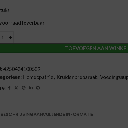
stuks
 voorraad leverbaar
ernative:
TOEVOEGEN AAN WINKE
U:
4250424100589
egorieën:
Homeopathie
,
Kruidenpreparaat
,
Voedingssu
re:
BESCHRIJVING
AANVULLENDE INFORMATIE