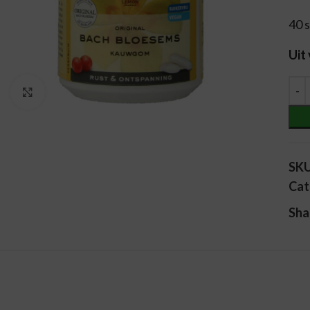
40 
Uit
Alt
Vergroten
SK
Cat
Sha