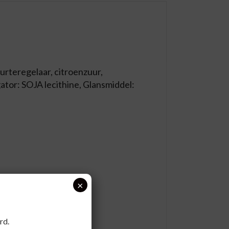
uurteregelaar, citroenzuur,
tor: SOJA lecithine, Glansmiddel:
×
rd.