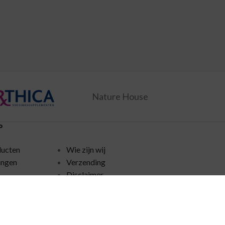
Nature House
P
ducten
Wie zijn wij
ingen
Verzending
Disclaimer
policy
Algemene voorwaarden