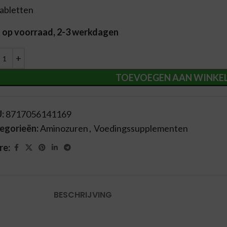
tabletten
t op voorraad, 2-3 werkdagen
ernative:
TOEVOEGEN AAN WINKE
U:
8717056141169
egorieën:
Aminozuren
,
Voedingssupplementen
re:
BESCHRIJVING