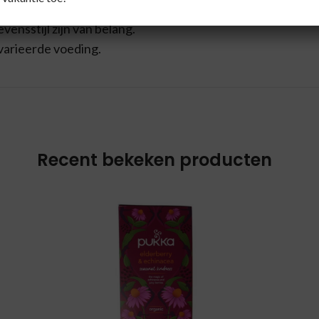
.
ensstijl zijn van belang.
varieerde voeding.
Recent bekeken producten