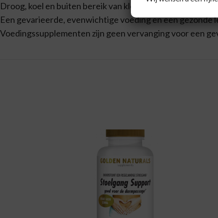
Droog, koel en buiten bereik van kleine kinderen bewaren
Een gevarieerde, evenwichtige voeding en een gezonde lev
Voedingssupplementen zijn geen vervanging voor een ge