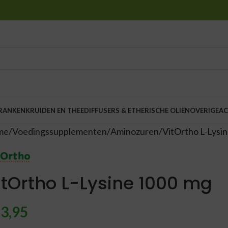
DRANKEN
KRUIDEN EN THEE
DIFFUSERS & ETHERISCHE OLIËN
OVERIGE
AC
me
Voedingssupplementen
Aminozuren
VitOrtho L-Lysi
itOrtho L-Lysine 1000 mg
3,95