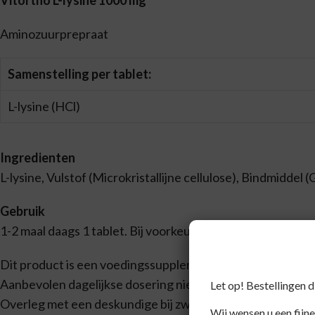
Vitortho L-lysine 1000 mg
Aminozuurprepraat
Samenstelling per tablet:
L-lysine (HCl)
Ingredienten
L-lysine, Vulstof (Microkristallijne cellulose), Bindmiddel
Gebruik
1-2 maal daags 1 tablet. Bij voorkeur nuchter of tussen de
Dit product is een voedingssupplement.
Aanbevolen dagelijkse dosering niet overschrijden.
Let op! Bestellingen 
Overleg met een deskundige bij zwangerschap, lactatie, z
Wij wensen u een fijne