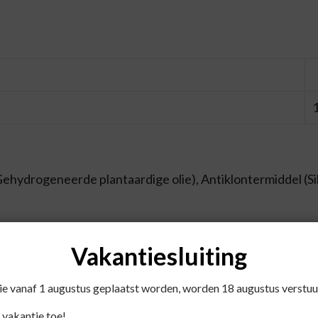
 (Gehydrogeneerde plantaardige olie), Antiklontermiddel (Si
 maaltijden innemen.
Vakantiesluiting
die vanaf 1 augustus geplaatst worden, worden 18 augustus verstuu
iekte en medicijngebruik.
 vakantie toe!