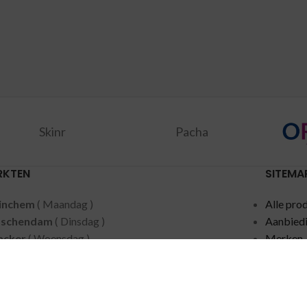
Skinr
Pacha
RKTEN
SITEMA
inchem
( Maandag )
Alle pro
dschendam
( Dinsdag )
Aanbied
acker
( Woensdag )
Merken
ten
( Woensdag )
Privacy 
speet
( Donderdag )
Contact
rdam
( Donderdag )
dermalsen
( Vrijdag )