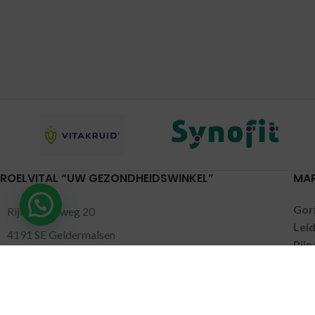
ROELVITAL “UW GEZONDHEIDSWINKEL”
MA
Gor
Rijksstraatweg 20
Lei
4191 SE Geldermalsen
Pijn
0345-701046
Put
Nun
gezondheidswinkel@roelvital.nl
Lee
Gel