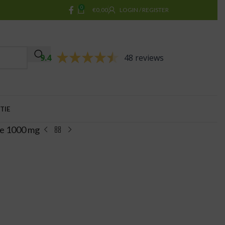
0
€
0,00
LOGIN / REGISTER
9.4
48 reviews
TIE
ne 1000 mg