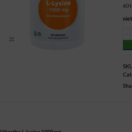
60 
nie
Alt
Vergroten
SK
Cat
Sha