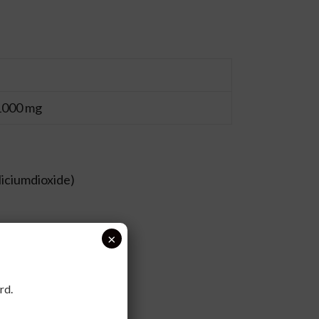
1000 mg
liciumdioxide)
×
rd.