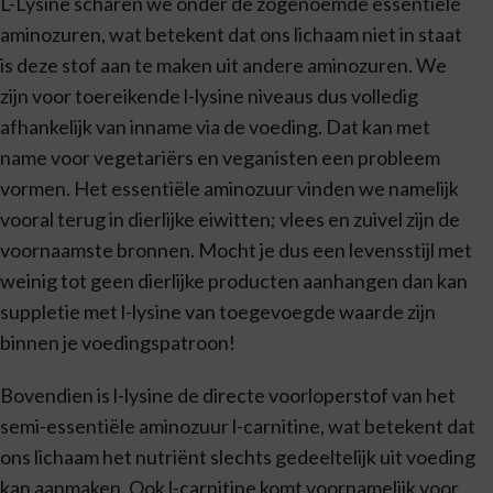
L-Lysine scharen we onder de zogenoemde essentiële
aminozuren, wat betekent dat ons lichaam niet in staat
is deze stof aan te maken uit andere aminozuren. We
zijn voor toereikende l-lysine niveaus dus volledig
afhankelijk van inname via de voeding. Dat kan met
name voor vegetariërs en veganisten een probleem
vormen. Het essentiële aminozuur vinden we namelijk
vooral terug in dierlijke eiwitten; vlees en zuivel zijn de
voornaamste bronnen. Mocht je dus een levensstijl met
weinig tot geen dierlijke producten aanhangen dan kan
suppletie met l-lysine van toegevoegde waarde zijn
binnen je voedingspatroon!
Bovendien is l-lysine de directe voorloperstof van het
semi-essentiële aminozuur l-carnitine, wat betekent dat
ons lichaam het nutriënt slechts gedeeltelijk uit voeding
kan aanmaken. Ook l-carnitine komt voornamelijk voor