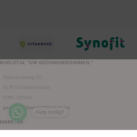
ROELVITAL “UW GEZONDHEIDSWINKEL”
Rijksstraatweg 20
4191 SE Geldermalsen
0345-701046
gezondheidswinkel@roelvital.nl
Hulp nodig?
MARKTEN
Gorinchem
( Maandag )