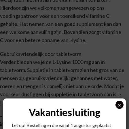
Hierdoor zijn we volkomen aangewezen op ons
voedingspatroon voor een toereikend vitamine C
gehalte. Het nemen van een goed supplement kan dan
een welkome aanvulling zijn. Bovendien zorgt vitamine
C voor een betere opname van l-lysine.
Gebruiksvriendelijk door tabletvorm
Verder bieden we je de L-Lysine 1000 mg aan in
tabletvorm. Suppletie in tabletvorm zien het gros van de
mensen als gebruiksvriendelijk; gehannes met water,
roeren en mengen is namelijk niet aan de orde. Mocht je
voorkeur dus liggen bij suppletie in tabletvorm dan is L-
Lysine 1000 een uitstekende keuze!
×
Vakantiesluiting
– Vitamine C heeft een positieve invloed op het
immuunsysteem
Let op! Bestellingen die vanaf 1 augustus geplaatst