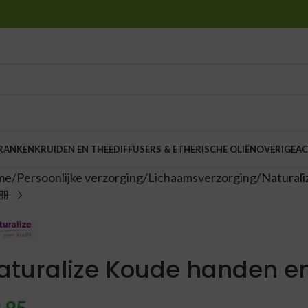
DRANKEN
KRUIDEN EN THEE
DIFFUSERS & ETHERISCHE OLIËN
OVERIGE
AC
me
Persoonlijke verzorging
Lichaamsverzorging
Natural
aturalize Koude handen e