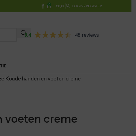
0
€
0,00
LOGIN / REGISTER
9.4
48 reviews
TIE
ize Koude handen en voeten creme
n voeten creme