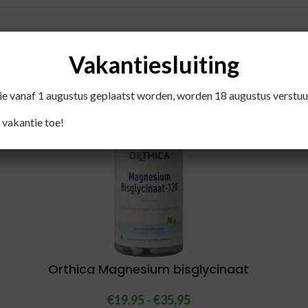
Vakantiesluiting
Recent bekeken producten
die vanaf 1 augustus geplaatst worden, worden 18 augustus verstuu
 vakantie toe!
Orthica Magnesium bisglycinaat
€
19,95
-
€
35,95