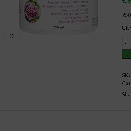
€
9
250
Uit
Vergroten
Alt
SK
Cat
Sha