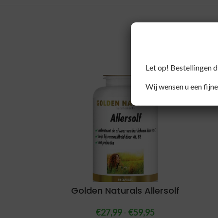
Let op! Bestellingen 
Wij wensen u een fijne
Golden Naturals Allersolf
€
27,99
-
€
59,95