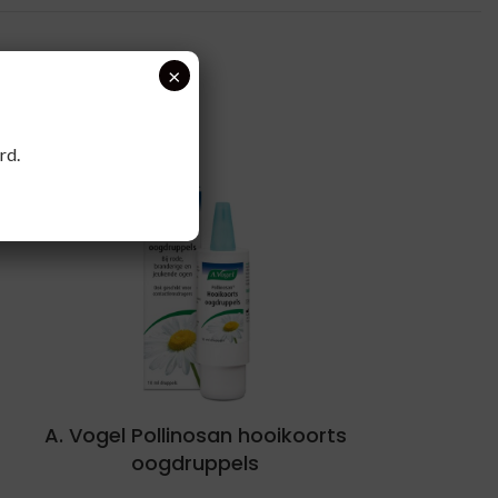
×
rd.
A. Vogel Pollinosan hooikoorts
oogdruppels