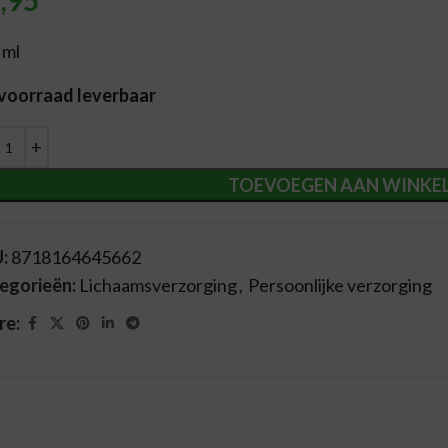
,95
 ml
 voorraad leverbaar
ernative:
TOEVOEGEN AAN WINKE
U:
8718164645662
egorieën:
Lichaamsverzorging
,
Persoonlijke verzorging
re: