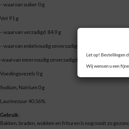
– waarvan suiker 0 g
Vet 91 g
– waarvan verzadigd 84.9 g
– waarvan enkelvoudig onverzadigd 5.1 g
Let op! Bestellingen 
-waarvan meervoudig onverzadigd 0.9 g
Wij wensen u een fijne
Voedingsvezels 0 g
Sodium, Natrium 0 g
Laurinezuur 40.56%.
Gebruik
:
Bakken, braden, wokken en frituren is nog nooit zo gezon