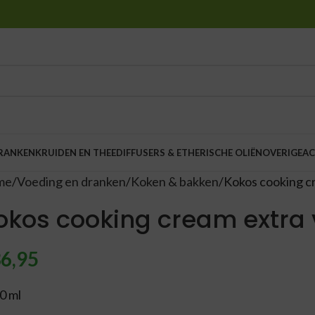
DRANKEN
KRUIDEN EN THEE
DIFFUSERS & ETHERISCHE OLIËN
OVERIGE
AC
me
Voeding en dranken
Koken & bakken
Kokos cooking cr
okos cooking cream extra v
6,95
0 ml