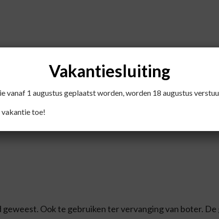
Vakantiesluiting
die vanaf 1 augustus geplaatst worden, worden 18 augustus verstuu
 vakantie toe!
d geweest. Ook te gebruiken ter vervanging van boter. De 