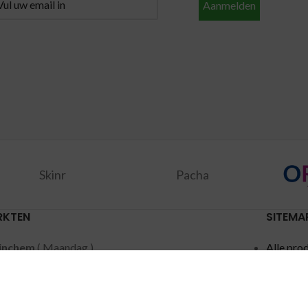
Aanmelden
Skinr
Pacha
RKTEN
SITEMA
inchem
( Maandag )
Alle pro
dschendam
( Dinsdag )
Aanbied
acker
( Woensdag )
Merken
ten
( Woensdag )
Privacy 