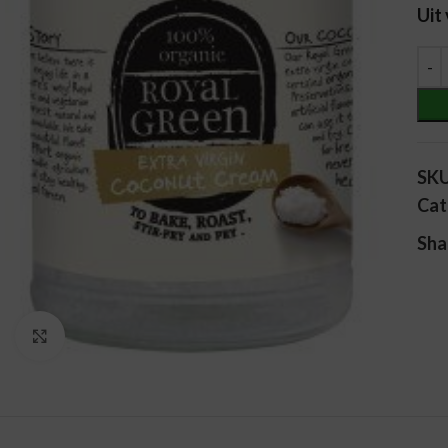
Uit
Alt
SK
Cat
Sha
Vergroten