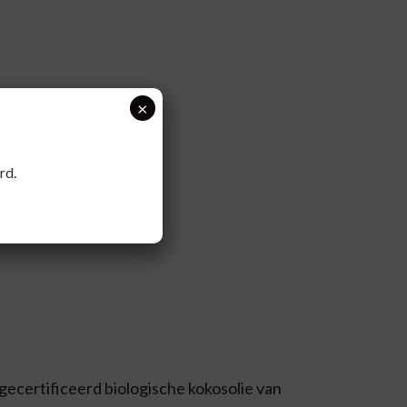
×
rd.
gecertificeerd biologische kokosolie van