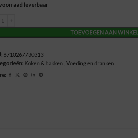
 voorraad leverbaar
ernative:
TOEVOEGEN AAN WINKE
U:
8710267730313
egorieën:
Koken & bakken
,
Voeding en dranken
re: