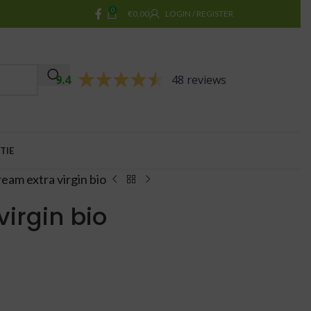
0
€
0,00
LOGIN / REGISTER
9.4
48 reviews
TIE
eam extra virgin bio
irgin bio