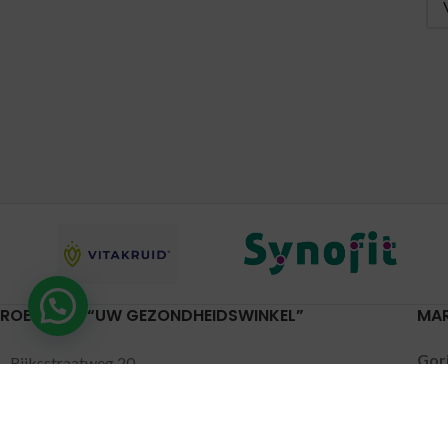
ROELVITAL “UW GEZONDHEIDSWINKEL”
MA
Gor
Rijksstraatweg 20
Lei
4191 SE Geldermalsen
Pijn
0345-701046
Put