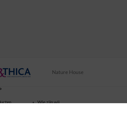
Nature House
P
ducten
Wie zijn wij
ingen
Verzending
Disclaimer
policy
Algemene voorwaarden