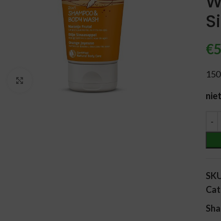
W
S
€
5
150
Vergroten
nie
Alt
SK
Cat
Sha