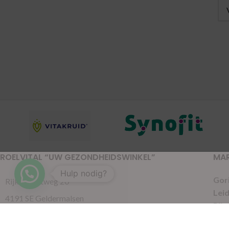
ROELVITAL “UW GEZONDHEIDSWINKEL”
MA
Hulp nodig?
Gor
Rijksstraatweg 20
Lei
4191 SE Geldermalsen
Pijn
0345-701046
Put