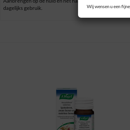
Aanbrengen op de huid en het haar en licht laten schui
Wij wensen u een fijne
dagelijks gebruik.