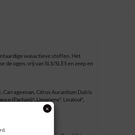
lantaardige wasactieve stoffen. Het
r de ogen, vrij van SLS/SLES en zeep en
, Carrageenan, Citrus Aurantium Dulcis
nce (Parfum)*, Limonene*, Linalool*,
×
rd.