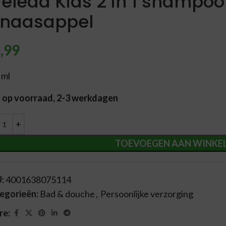
eleda Kids 2 in 1 shampoo
inaasappel
,99
 ml
t op voorraad, 2-3 werkdagen
ernative:
TOEVOEGEN AAN WINKE
U:
4001638075114
egorieën:
Bad & douche
,
Persoonlijke verzorging
re: