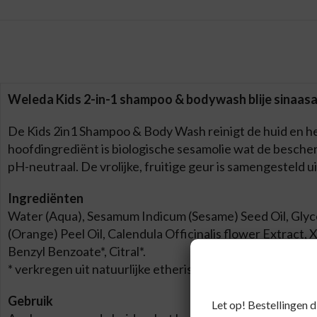
Weleda Kids 2-in-1 shampoo & bodywash blije sinaas
De Kids 2in1 Shampoo & Body Wash reinigt de huid en het
hoofdingrediënt is biologische sesamolie wat de besche
pH-neutraal. De vrolijke, fruitige geur is samengesteld ui
Ingrediënten
Water (Aqua), Sesamum Indicum (Sesame) Seed Oil, Glyc
(Orange) Peel Oil, Calendula Officinalis flower Extract,
Benzyl Benzoate*, Citral*.
* verkregen uit natuurlijke etherische oliën
Gebruik
Let op! Bestellingen 