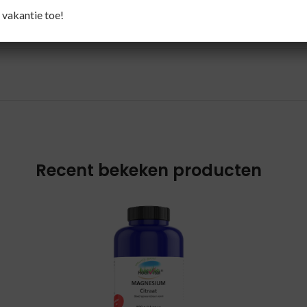
men, vervolgens goed uitspoelen. Ook kan het worden toe
 vakantie toe!
Recent bekeken producten