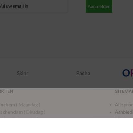
Aanmelden
Skinr
Pacha
RKTEN
SITEMA
inchem
( Maandag )
Alle pro
dschendam
( Dinsdag )
Aanbied
acker
( Woensdag )
Merken
ten
( Woensdag )
Privacy 