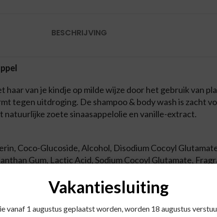
BESCHRIJVING
appel
 haar van je kindje op milde wijze door het gebruik van p
rmt tegen uitdroging. De shampoo & body wash is zacht voo
t natuurlijke zoete sinaasappelolie en vanille-extract.
erin, Coco-Glucoside, Alcohol, Disodium Cocoyl Glutamate
 Xanthan Gum, Lactic Acid, Sodium Cocoyl Glutamate, Fragra
Vakantiesluiting
die vanaf 1 augustus geplaatst worden, worden 18 augustus verstuu