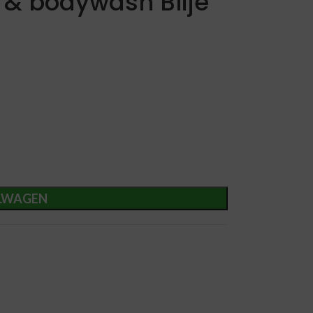
 & bodywash Blije
LWAGEN