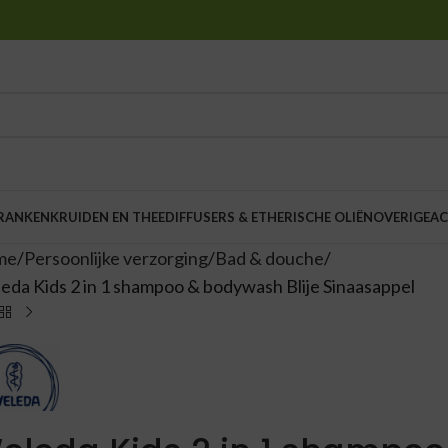
DRANKEN
KRUIDEN EN THEE
DIFFUSERS & ETHERISCHE OLIËN
OVERIGE
AC
me
Persoonlijke verzorging
Bad & douche
eda Kids 2 in 1 shampoo & bodywash Blije Sinaasappel