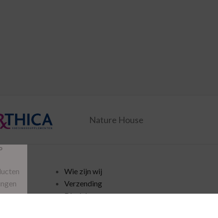
Nature House
P
ducten
Wie zijn wij
ingen
Verzending
Disclaimer
policy
Algemene voorwaarden