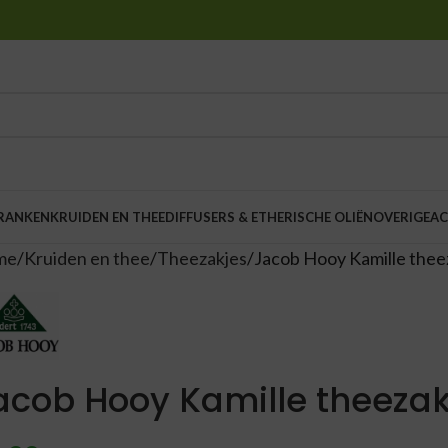
DRANKEN
KRUIDEN EN THEE
DIFFUSERS & ETHERISCHE OLIËN
OVERIGE
AC
me
Kruiden en thee
Theezakjes
Jacob Hooy Kamille thee
acob Hooy Kamille theezak