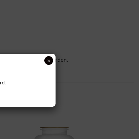
 drinken. Mag gezoet worden.
×
rd.