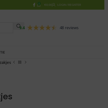
0
€
0,00
LOGIN / REGISTER
9.4
48 reviews
TIE
zakjes
jes