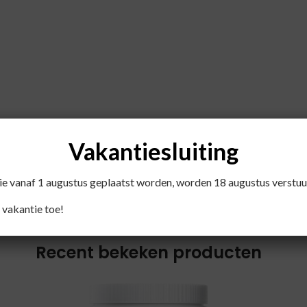
ter, 5-10 minuten laten trekken. Driemaal daags een kopje
Vakantiesluiting
die vanaf 1 augustus geplaatst worden, worden 18 augustus verstuu
 vakantie toe!
Recent bekeken producten