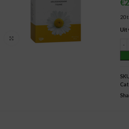
€
2
20 
Uit
Vergroten
Alt
SK
Cat
Sha