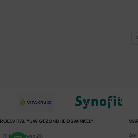
ROELVITAL “UW GEZONDHEIDSWINKEL”
MA
Gor
Rijksstraatweg 20