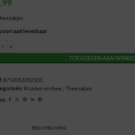
,99
theezakjes
 voorraad leverbaar
ernative:
TOEVOEGEN AAN WINKE
U:
8712053352105
egorieën:
Kruiden en thee
,
Theezakjes
re:
BESCHRIJVING