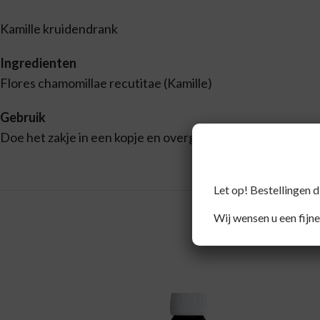
Kamille kruidendrank
Ingredienten
Flores chamomillae recutitae (Kamille)
Gebruik
Doe het zakje in een kopje en overgiet dit met kokend wa
Let op! Bestellingen 
Wij wensen u een fijne