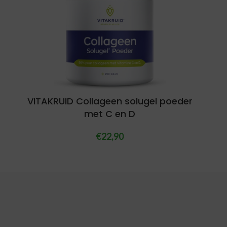
VITAKRUID Collageen solugel poeder
met C en D
€
22,90