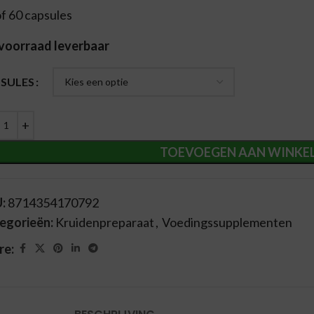
of 60 capsules
 voorraad leverbaar
ernative:
SULES
TOEVOEGEN AAN WINKE
U:
8714354170792
egorieën:
Kruidenpreparaat
,
Voedingssupplementen
re: