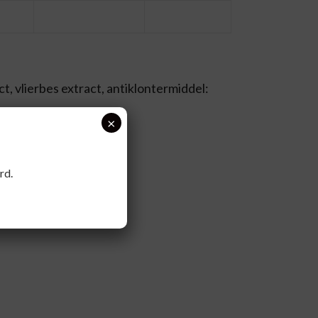
t, vlierbes extract, antiklontermiddel:
×
rd.