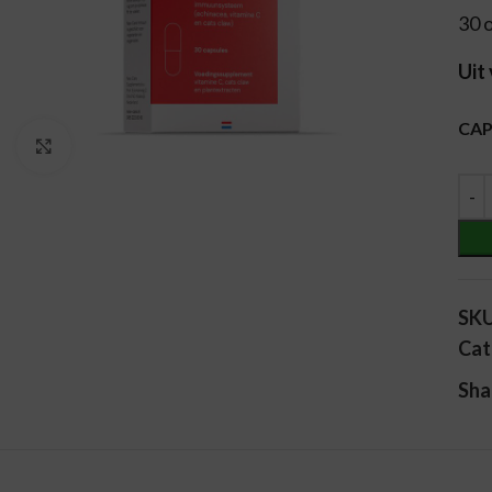
30 
Uit
Alt
CAP
Vergroten
SK
Cat
Sha