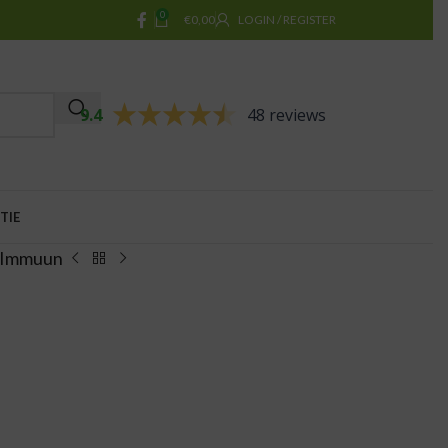
0
€
0,00
LOGIN / REGISTER
9.4
48 reviews
TIE
 Immuun