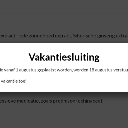
 extract, rode zonnehoed extract, Siberische ginseng extrac
Vakantiesluiting
die vanaf 1 augustus geplaatst worden, worden 18 augustus verstuu
 vakantie toe!
ngerschap en het geven van borstvoeding.
ssieve medicatie, zoals prednison (echinacea).