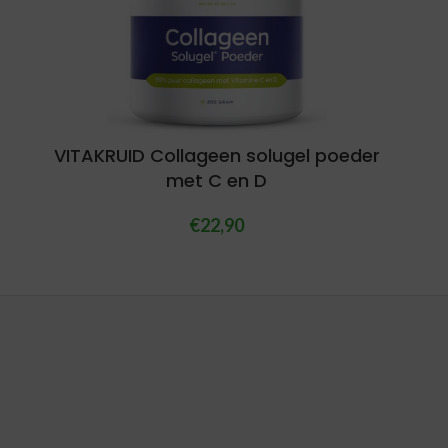
VITAKRUID Collageen solugel poeder
met C en D
€
22,90