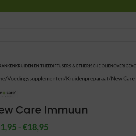
DRANKEN
KRUIDEN EN THEE
DIFFUSERS & ETHERISCHE OLIËN
OVERIGE
AC
me
Voedingssupplementen
Kruidenpreparaat
New Care
ew Care Immuun
1,95
-
€
18,95