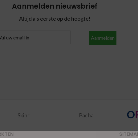
Aanmelden nieuwsbrief
Altijd als eerste op de hoogte!
Aanmelden
Skinr
Pacha
RKTEN
SITEMA