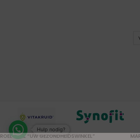
Hulp nodig?
ROELVITAL “UW GEZONDHEIDSWINKEL”
MA