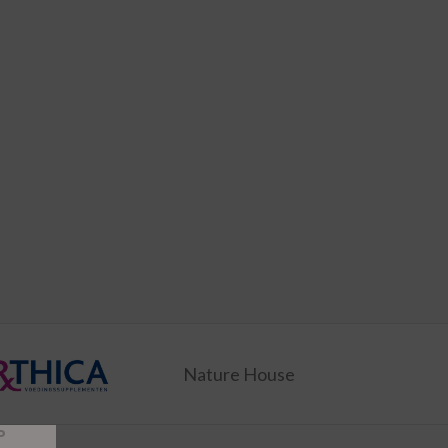
Nature House
P