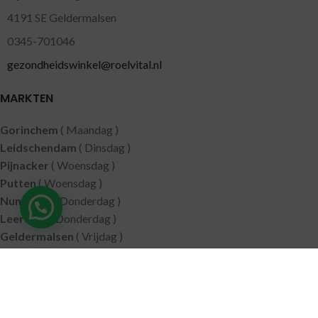
4191 SE Geldermalsen
0345-701046
gezondheidswinkel@roelvital.nl
MARKTEN
Gorinchem
( Maandag )
Leidschendam
( Dinsdag )
Pijnacker
( Woensdag )
Putten
( Woensdag )
Nunspeet
( Donderdag )
Leerdam
( Donderdag )
Geldermalsen
( Vrijdag )
SITEMAP
Alle producten
Wie zijn wij