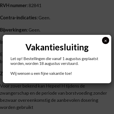
RVH nummer:
82841
Contra-indicaties:
Geen.
Bijwerkingen:
Geen.
×
Interacties:
Vakantiesluiting
Er zijn geen interacties met andere geneesmiddelen
Let op! Bestellingen die vanaf 1 augustus geplaatst
bekend.
worden, worden 18 augustus verstuurd.
Wij wensen u een fijne vakantie toe!
Zwangerschap en lactatie:
Voor zover bekend kan Hepeel H tijdens de
zwangerschap en de periode van borstvoeding zonder
bezwaar overeenkomstig de aanbevolen dosering
worden gebruikt