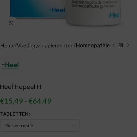
Vergroten
Home
Voedingssupplementen
Homeopathie
Heel Hepeel H
€
15,49
-
€
64,49
Alternative:
TABLETTEN