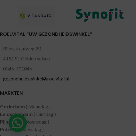
ROELVITAL “UW GEZONDHEIDSWINKEL”
Rijksstraatweg 20
4191 SE Geldermalsen
0345-701046
gezondheidswinkel@roelvital.nl
MARKTEN
Gorinchem
( Maandag )
Leidschendam
( Dinsdag )
Pijnacker
( Woensdag )
Putten
( Woensdag )