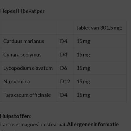
Hepeel H bevat per
tablet van 301,5 mg:
Carduus marianus
D4
15 mg
Cynara scolymus
D4
15 mg
Lycopodium clavatum
D6
15 mg
Nux vomica
D12
15 mg
Taraxacum officinale
D4
15 mg
Hulpstoffen
:
Lactose, magnesiumstearaat.
Allergeneninformatie