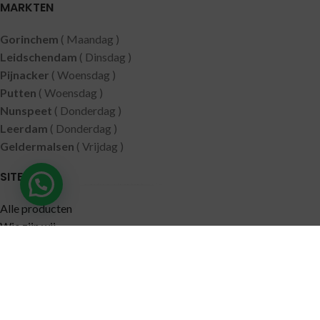
MARKTEN
Gorinchem
( Maandag )
Leidschendam
( Dinsdag )
Pijnacker
( Woensdag )
Putten
( Woensdag )
Nunspeet
( Donderdag )
Leerdam
( Donderdag )
Geldermalsen
( Vrijdag )
SITEMAP
Hulp nodig?
Alle producten
Wie zijn wij
Aanbiedingen
Verzending
Merken
Disclaimer
Privacy policy