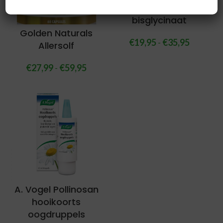
Magnesium
bisglycinaat
Golden Naturals
€
19,95
-
€
35,95
Allersolf
€
27,99
-
€
59,95
A. Vogel Pollinosan
hooikoorts
oogdruppels