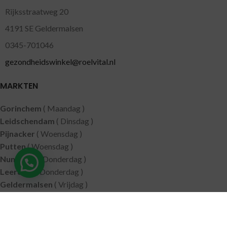
Rijksstraatweg 20
4191 SE Geldermalsen
0345-701046
gezondheidswinkel@roelvital.nl
MARKTEN
Gorinchem
( Maandag )
Leidschendam
( Dinsdag )
Pijnacker
( Woensdag )
Putten
( Woensdag )
Nunspeet
( Donderdag )
Leerdam
( Donderdag )
Geldermalsen
( Vrijdag )
SITEMAP