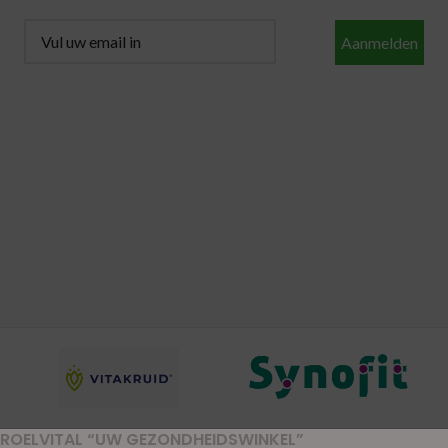
Aanmelden
ROELVITAL “UW GEZONDHEIDSWINKEL”