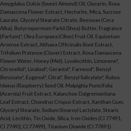
Amygdalus Dulcis (Sweet Almond) Oil, Glycerin, Rosa
Damascena Flower Extract, Hectorite, Mica, Sucrose
Laurate, Glyceryl Stearate Citrate, Beeswax (Cera
Alba), Butyrospermum Parkii (Shea) Butter, Fragrance
(Parfum)*, Olea Europaea (Olive) Fruit Oil, Equisetum
Arvense Extract, Althaea Officinalis Root Extract,
Trifolium Pratense (Clover) Extract, Rosa Damascena
Flower Water, Honey (Mel), Lysolecithin, Limonene*,
Citronellol*, Linalool*, Geraniol*, Farnesol*, Benzyl
Benzoate*, Eugenol*, Citral*, Benzyl Salicylate*, Rubus
Idaeus (Raspberry) Seed Oil, Malpighia Punicifolia
(Acerola) Fruit Extract, Kalanchoe Daigremontiana
Leaf Extract, Chondrus Crispus Extract, Xanthan Gum,
Glyceryl Stearate, Sodium Stearoyl Lactylate, Stearic
Acid, Lecithin, Tin Oxide, Silica, Iron Oxides (CI 77491,
CI 77492, CI 77499), Titanium Dioxide (CI 77891)