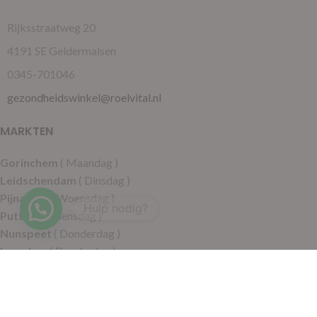
Rijksstraatweg 20
4191 SE Geldermalsen
0345-701046
gezondheidswinkel@roelvital.nl
MARKTEN
Gorinchem
( Maandag )
Leidschendam
( Dinsdag )
Pijnacker
( Woensdag )
Hulp nodig?
Putten
( Woensdag )
Nunspeet
( Donderdag )
Leerdam
( Donderdag )
Geldermalsen
( Vrijdag )
SITEMAP