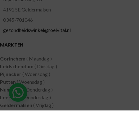
4191 SE Geldermalsen
0345-701046
gezondheidswinkel@roelvital.nl
MARKTEN
Gorinchem
( Maandag )
Leidschendam
( Dinsdag )
Pijnacker
( Woensdag )
Putten
( Woensdag )
Nunspeet
( Donderdag )
Leerdam
( Donderdag )
Geldermalsen
( Vrijdag )
SITEMAP
Alle producten