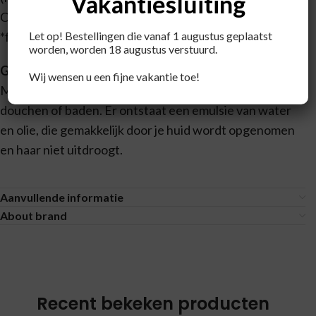
Vakantiesluiting
Citronellol*, Eugenol*, Coumarin*.
Let op! Bestellingen die vanaf 1 augustus geplaatst
*from natural essential oils
worden, worden 18 augustus verstuurd.
Gebruik
Wij wensen u een fijne vakantie toe!
Masseer de bodyolie op een nog vochtige huid na
douchen of baden. Er ontstaat een emulsie van water
en olie, die gemakkelijk door je huid wordt opgenomen
en haar niet uitdroogt.
Aanvullende informatie
About brand
Recent bekeken producten