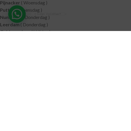
Pijnacker
( Woensdag )
Putten
( Woensdag )
Hulp nodig?
Nunspeet
( Donderdag )
Leerdam
( Donderdag )
Geldermalsen
( Vrijdag )
SITEMAP
Alle producten
Wie zijn wij
Aanbiedingen
Verzending
Merken
Disclaimer
Privacy policy
Algemene voorwaarden
Contact
© 2021 RoelVital Reform Producten | Website:
Van Suilichem
Communicatie BV