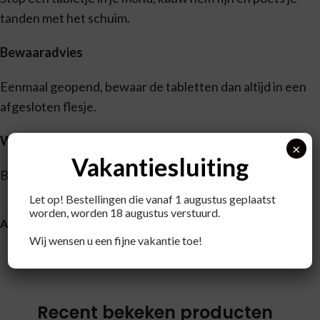
tanden met het schuim.
Bewaaradvies
Eenmaal geopend, bewaar de tabletten dan altijd in een
afgesloten flesje.
Waarschuwingen
×
Vakantiesluiting
Buiten bereik van kinderen bewaren.
Let op! Bestellingen die vanaf 1 augustus geplaatst
worden, worden 18 augustus verstuurd.
Aanvullende informatie
Wij wensen u een fijne vakantie toe!
Recent bekeken producten