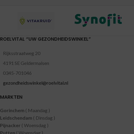
ROELVITAL “UW GEZONDHEIDSWINKEL”
Rijksstraatweg 20
4191 SE Geldermalsen
0345-701046
gezondheidswinkel@roelvital.nl
MARKTEN
Gorinchem
( Maandag )
Leidschendam
( Dinsdag )
Pijnacker
( Woensdag )
Putten
( Woensdag )