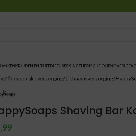
DRANKEN
KRUIDEN EN THEE
DIFFUSERS & ETHERISCHE OLIËN
OVERIGE
AC
me
Persoonlijke verzorging
Lichaamsverzorging
HappySo
appySoaps Shaving Bar K
,99