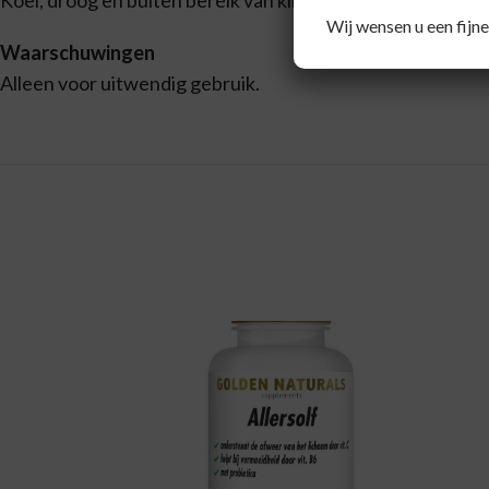
Koel, droog en buiten bereik van kinderen bewaren.
Wij wensen u een fijne
Waarschuwingen
Alleen voor uitwendig gebruik.