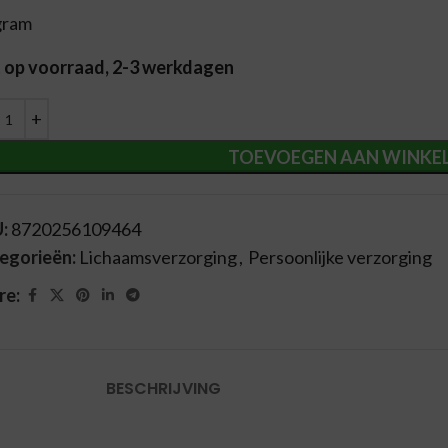
gram
t op voorraad, 2-3 werkdagen
ernative:
TOEVOEGEN AAN WINKE
U:
8720256109464
egorieën:
Lichaamsverzorging
,
Persoonlijke verzorging
re:
BESCHRIJVING