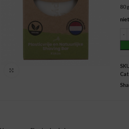
80 
nie
Alt
SK
Vergroten
Cat
Sha