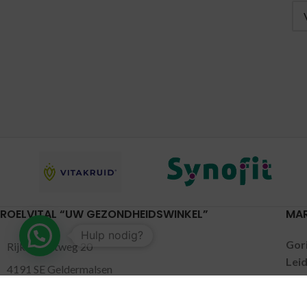
ROELVITAL “UW GEZONDHEIDSWINKEL”
MA
Hulp nodig?
Gor
Rijksstraatweg 20
Lei
4191 SE Geldermalsen
Pijn
0345-701046
Put