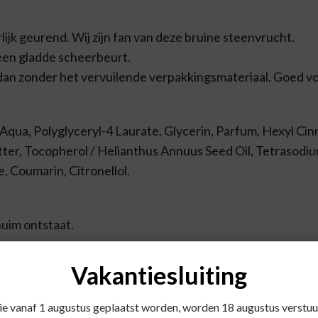
lijk geurend. Wij zijn fan van deze bruine steenvrucht.
 een gladde scheerbeurt.
dan zonder het vervuilende verpakkingsmateriaal. Goed voo
qua, Polyglyceryl-4 Laurate, Glycerin, Parfum, Hexyl Cin
tter, Tocopherol / Helianthus Annuus Seed Oil, Tetrasod
, Coumarin, Citronellol.
huim ontstaat.
Vakantiesluiting
die vanaf 1 augustus geplaatst worden, worden 18 augustus verstuu