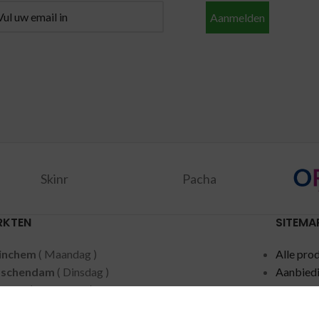
Aanmelden
Skinr
Pacha
RKTEN
SITEMA
inchem
( Maandag )
Alle pro
dschendam
( Dinsdag )
Aanbied
acker
( Woensdag )
Merken
ten
( Woensdag )
Privacy 