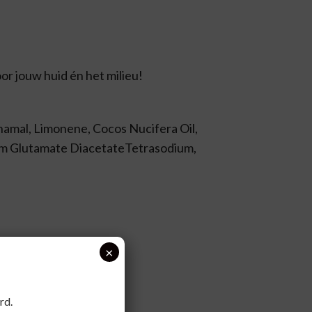
r jouw huid én het milieu!
namal, Limonene, Cocos Nucifera Oil,
ium Glutamate DiacetateTetrasodium,
×
rd.