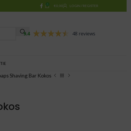
0
€
0,00
LOGIN / REGISTER
9.4
48 reviews
TIE
aps Shaving Bar Kokos
okos