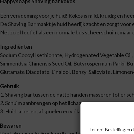
Happysoaps Shaving bar kokos
Een verademing voor je huid! Kokos is mild, kruidig en heer
De Shaving Bar maakt je huid heerlijk zacht en zorgt voor
Net zo effectief als een normale bus scheerschuim, maar 
Ingrediënten
Sodium Cocoyl Isethionate, Hydrogenated Vegetable Oil, A
Simmondsia Chinensis Seed Oil, Butyrospermum Parkii Bu
Glutamate Diacetate, Linalool, Benzyl Salicylate, Limonene
Gebruik
1. Shaving bar tussen de natte handen masseren tot er sc
2. Schuim aanbrengen op het lichaam.
3. Huid scheren, afspoelen en voilà!
Bewaren
Let op! Bestellingen 