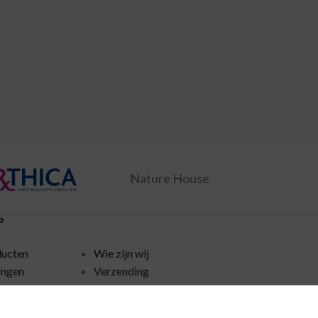
Nature House
P
ducten
Wie zijn wij
ingen
Verzending
Disclaimer
policy
Algemene voorwaarden