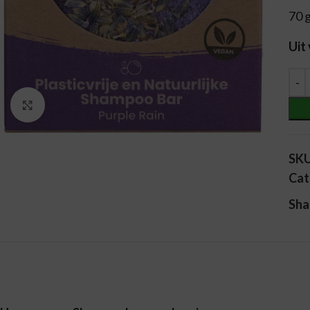
70 
Uit
Alt
Vergroten
SK
Cat
Sha