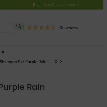
0
€
0,00
LOGIN / REGISTER
9.4
48 reviews
TIE
Shampoo Bar Purple Rain
urple Rain