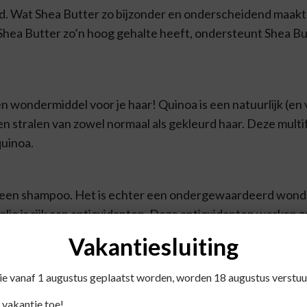
d. Wat Shea Butter zo bijzonder en onderscheidend maakt v
ea Butter zo’n hoog gehalte heeft, ondersteunt Shea Butt
n wondermiddel voor je haar! Quinoa is een natuurlijk (en 
uren stralen van zowel normaal als gekleurd haar. Deze mult
quinoa.
 in een shampoo. Het is echter een ondergewaardeerd wond
folie is rijk aan antioxidanten. Deze antioxidanten werken z
eller zal verouderen.
Vakantiesluiting
die vanaf 1 augustus geplaatst worden, worden 18 augustus verstuu
 vakantie toe!