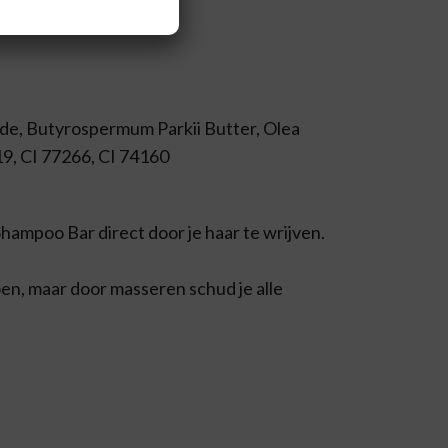
ide, Butyrospermum Parkii Butter, Olea
319, CI 77266, CI 74160
hampoo Bar direct door je haar te wrijven.
oen, maar door masseren schud je alle