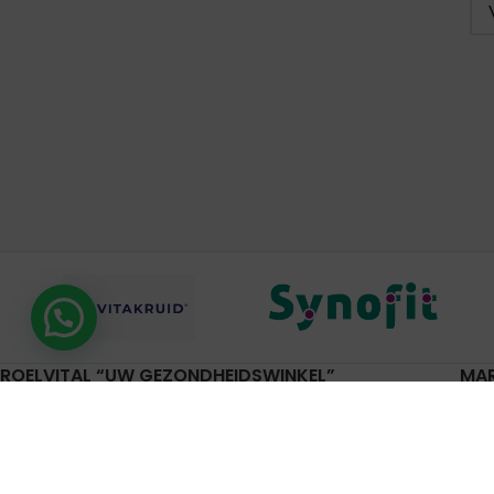
Hulp nodig?
ROELVITAL “UW GEZONDHEIDSWINKEL”
MA
Gor
Rijksstraatweg 20
Lei
4191 SE Geldermalsen
Pijn