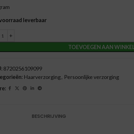
gram
 voorraad leverbaar
ernative:
TOEVOEGEN AAN WINKE
U:
8720256109099
egorieën:
Haarverzorging
,
Persoonlijke verzorging
re:
BESCHRIJVING