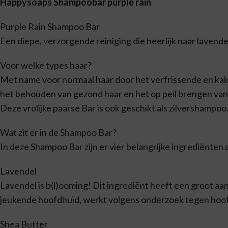
Happysoaps Shampoobar purple rain
Purple Rain Shampoo Bar
Een diepe, verzorgende reiniging die heerlijk naar lavende
Voor welke types haar?
Met name voor normaal haar door het verfrissende en kal
het behouden van gezond haar en het op peil brengen van 
Deze vrolijke paarse Bar is ook geschikt als zilvershampoo
Wat zit er in de Shampoo Bar?
In deze Shampoo Bar zijn er vier belangrijke ingrediënten
Lavendel
Lavendel is b(l)ooming! Dit ingrediënt heeft een groot aa
jeukende hoofdhuid, werkt volgens onderzoek tegen hoofdl
Shea Butter