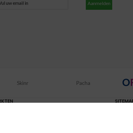
Aanmelden
Skinr
Pacha
RKTEN
SITEMA
inchem
( Maandag )
Alle pro
dschendam
( Dinsdag )
Aanbied
acker
( Woensdag )
Merken