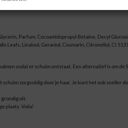
 Glycerin, Parfum, Cocoamidopropyl Betaine, Decyl Glucos
is Leafs, Linalool, Geraniol, Coumarin, Citronellol, CI 51
lmen zodat er schuim ontstaat. Een alternatief is om de S
 schuim zorgvuldig door je haar. Je kunt het ook sneller d
 grondig uit.
e plaats. Voila!