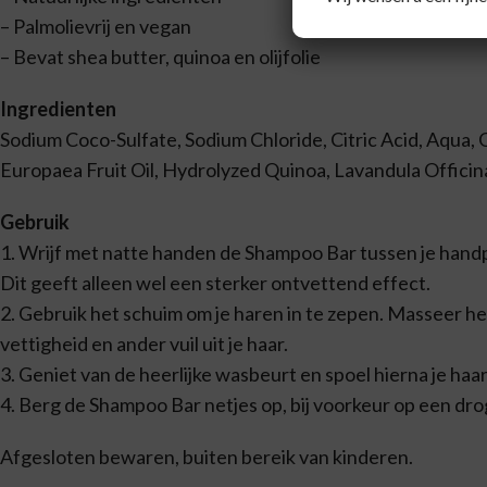
– Palmolievrij en vegan
– Bevat shea butter, quinoa en olijfolie
Ingredienten
Sodium Coco-Sulfate, Sodium Chloride, Citric Acid, Aqua,
Europaea Fruit Oil, Hydrolyzed Quinoa, Lavandula Officinal
Gebruik
1. Wrijf met natte handen de Shampoo Bar tussen je handpa
Dit geeft alleen wel een sterker ontvettend effect.
2. Gebruik het schuim om je haren in te zepen. Masseer het
vettigheid en ander vuil uit je haar.
3. Geniet van de heerlijke wasbeurt en spoel hierna je haar
4. Berg de Shampoo Bar netjes op, bij voorkeur op een drog
Afgesloten bewaren, buiten bereik van kinderen.