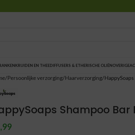
DRANKEN
KRUIDEN EN THEE
DIFFUSERS & ETHERISCHE OLIËN
OVERIGE
AC
me
Persoonlijke verzorging
Haarverzorging
HappySoaps 
appySoaps Shampoo Bar P
,99