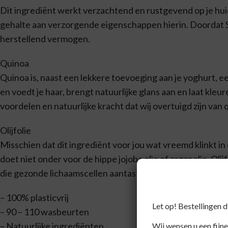
Dit ingrediënt werkt verzachtend en rustgevend op je hui
gehalte aan verzorgende eigenschappen hierin. Doordat Sh
herstellend vermogen.
Quinoa
Quinoa is, naast een lekkere toevoeging aan je yoghurt, ee
en voedt je haar, brengt natuurlijke glans aan en laat kle
voordelen en natuurlijke kracht dat wij overtuigd zijn van 
Olijfolie
Misschien dat dit ingrediënt voor jou wat vreemd klinkt
doet niet onder voor de hippe jojoba olie of arganolie. Olij
die gezonde lichaamscellen aantasten waardoor de huid sn
– 100% plasticvrij
Let op! Bestellingen 
– 90 – 110 wasbeurten
– Natuurlijke ingrediënten
Wij wensen u een fijne