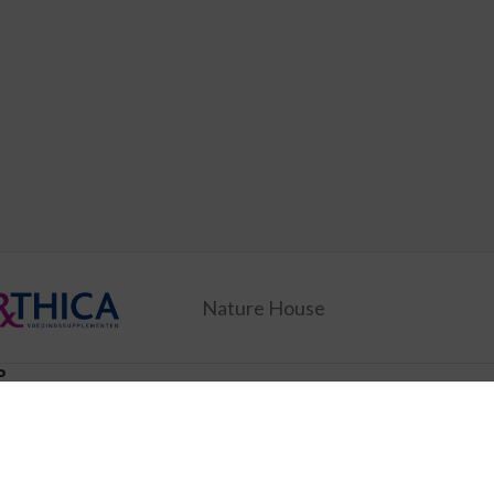
Nature House
P
ducten
Wie zijn wij
ingen
Verzending
Disclaimer