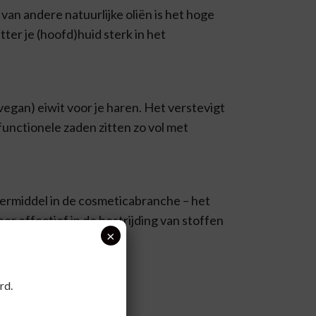
an andere natuurlijke oliën is het hoge
er je (hoofd)huid sterk in het
vegan) eiwit voor je haren. Het verstevigt
ifunctionele zaden zitten zo vol met
ermiddel in de cosmeticabranche – het
eer effectief in de bestrijding van stoffen
×
rd.