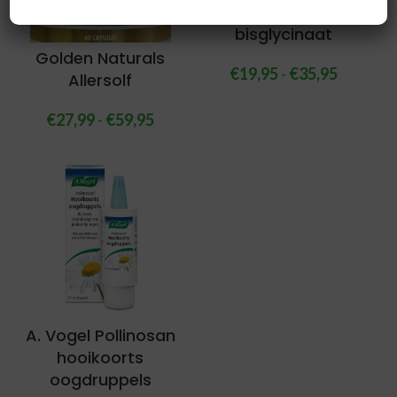
Magnesium
bisglycinaat
Golden Naturals
€
19,95
-
€
35,95
Allersolf
€
27,99
-
€
59,95
A. Vogel Pollinosan
hooikoorts
oogdruppels