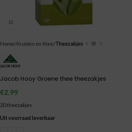
Vergroten
Home
Kruiden en thee
Theezakjes
Jacob Hooy Groene thee theezakjes
€
2,99
20 theezakjes
Uit voorraad leverbaar
Alternative: