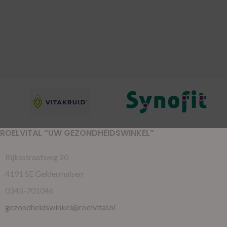
ROELVITAL “UW GEZONDHEIDSWINKEL”
Rijksstraatweg 20
4191 SE Geldermalsen
0345-701046
gezondheidswinkel@roelvital.nl