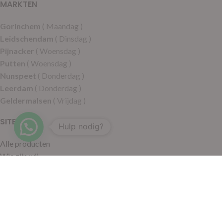
MARKTEN
Gorinchem
( Maandag )
Leidschendam
( Dinsdag )
Pijnacker
( Woensdag )
Putten
( Woensdag )
Nunspeet
( Donderdag )
Leerdam
( Donderdag )
Geldermalsen
( Vrijdag )
SITEMAP
Hulp nodig?
Alle producten
Wie zijn wij
Aanbiedingen
Verzending
Merken
Disclaimer
Privacy policy