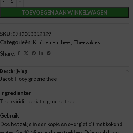
TOEVOEGEN AAN WINKELWAGEN
SKU:
8712053352129
Categorieën:
Kruiden en thee
,
Theezakjes
Share:
Beschrijving
Jacob Hooy groene thee
Ingredienten
Thea viridis periata: groene thee
Gebruik
Doe het zakje in een kopje en overgiet dit met kokend
water. 5 – 10 Minuten laten trekken. Driemaal daags