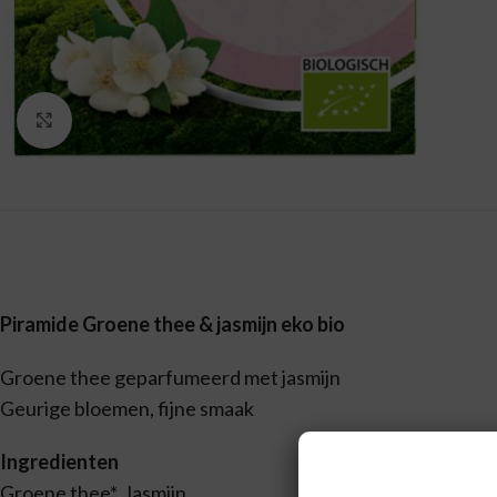
Vergroten
Piramide Groene thee & jasmijn eko bio
Groene thee geparfumeerd met jasmijn
Geurige bloemen, fijne smaak
Ingredienten
Groene thee*, Jasmijn