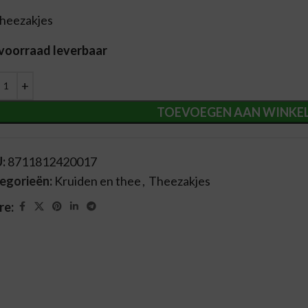
theezakjes
 voorraad leverbaar
ernative:
TOEVOEGEN AAN WINKE
U:
8711812420017
egorieën:
Kruiden en thee
,
Theezakjes
re: