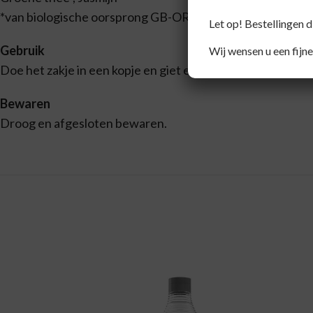
*van biologische oorsprong GB-ORG-05
Let op! Bestellingen 
Gebruik
Wij wensen u een fijne
Doe het zakje in een kopje en giet er kokend water bij. Laa
Bewaren
Droog en afgesloten bewaren.