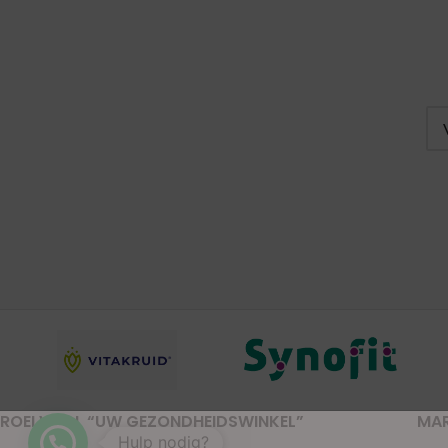
ROELVITAL “UW GEZONDHEIDSWINKEL”
MA
Hulp nodig?