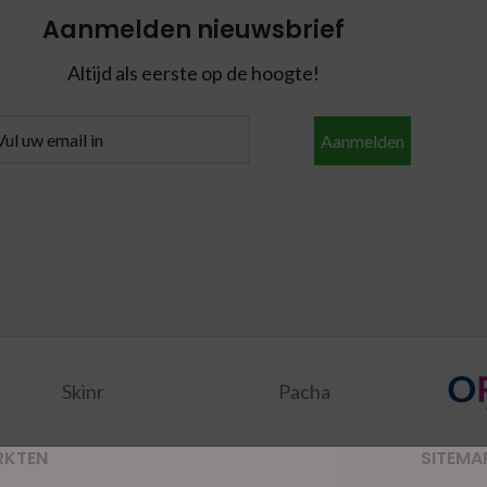
Aanmelden nieuwsbrief
Altijd als eerste op de hoogte!
Aanmelden
Skinr
Pacha
RKTEN
SITEMA