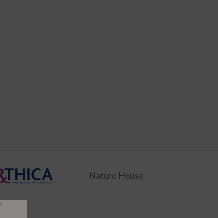
Nature House
P