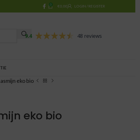
0
€
0,00
LOGIN / REGISTER
9.4
48 reviews
TIE
asmijn eko bio
mijn eko bio