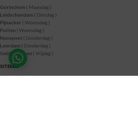
Gorinchem
( Maandag )
Leidschendam
( Dinsdag )
Pijnacker
( Woensdag )
Putten
( Woensdag )
Nunspeet
( Donderdag )
Leerdam
( Donderdag )
Geldermalsen
( Vrijdag )
SITEMAP
Alle producten
Wie zijn wij
Aanbiedingen
Verzending
Merken
Disclaimer
Privacy policy
Algemene voorwaarden