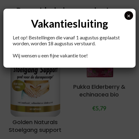
Recent bekeken producten
×
Vakantiesluiting
Let op! Bestellingen die vanaf 1 augustus geplaatst
worden, worden 18 augustus verstuurd.
Wij wensen u een fijne vakantie toe!
Pukka Elderberry &
echinacea bio
€
5,79
Golden Naturals
Stoelgang support