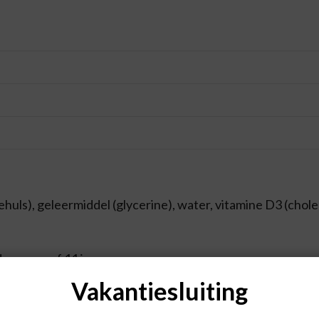
lehuls), geleermiddel (glycerine), water, vitamine D3 (chole
eren vanaf 11 jaar.
inatie met geneesmiddelen worden gebruikt.
Vakantiesluiting
ng.