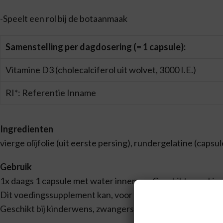
-Speelt een rol bij de botaanmaak
Samenstelling per dagdosering (= 1 capsule):
Vitamine D3 (cholecalciferol uit wolvet, 3000 I.E.)
RI*: Referentie Inname
Ingredienten
vierge olijfolie (uit eerste persing), rundergelatine (capsu
Gebruik
1x daags 1 capsule met water innemen. Geschikt voor kind
Dit voedingssupplement kan, voor zover bekend, in comb
Geschikt bij kinderwens, zwangerschap en/of borstvoedi