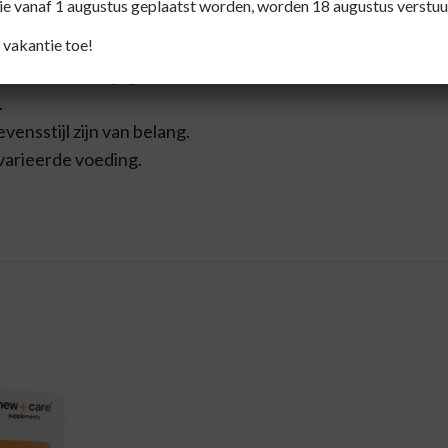
die vanaf 1 augustus geplaatst worden, worden 18 augustus verstuu
 vakantie toe!
iekte en medicijngebruik.
.
ensstijl zijn van belang.
varieerde voeding.