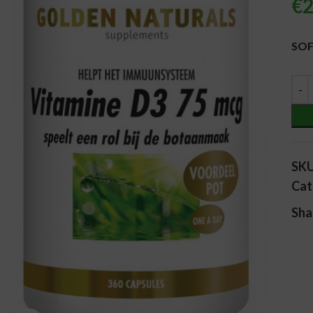
€
2
Alt
SOF
SK
Cat
Sha