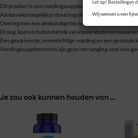
Let op! Bestellingen 
Dit product is een voedingssupplement.
Wij wensen u een fijne
Aanbevolen dagelijkse dosering niet overschrijden.
Overleg met een deskundige bij zwangerschap, lactatie, z
Droog, koel en buiten bereik van kleine kinderen bewaren
Een gevarieerde, evenwichtige voeding en een gezonde lev
Voedingssupplementen zijn geen vervanging voor een ge
Je zou ook kunnen houden van …