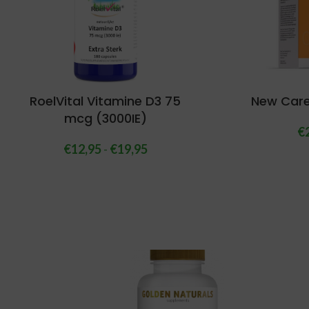
RoelVital Vitamine D3 75
New Care
mcg (3000IE)
€
€
12,95
-
€
19,95