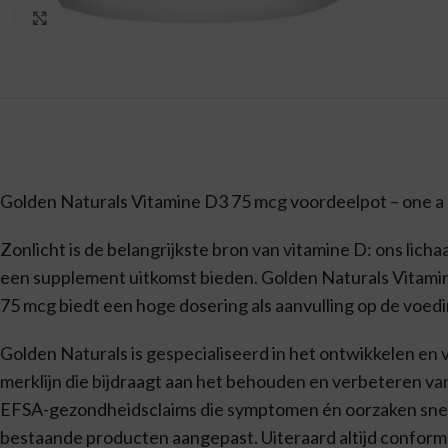
Vergroten
Golden Naturals Vitamine D3 75 mcg voordeelpot – one a
Zonlicht is de belangrijkste bron van vitamine D: ons lic
een supplement uitkomst bieden. Golden Naturals Vitami
75 mcg biedt een hoge dosering als aanvulling op de voed
Golden Naturals is gespecialiseerd in het ontwikkelen e
merklijn die bijdraagt aan het behouden en verbeteren van
EFSA-gezondheidsclaims die symptomen én oorzaken snel
bestaande producten aangepast. Uiteraard altijd conform g