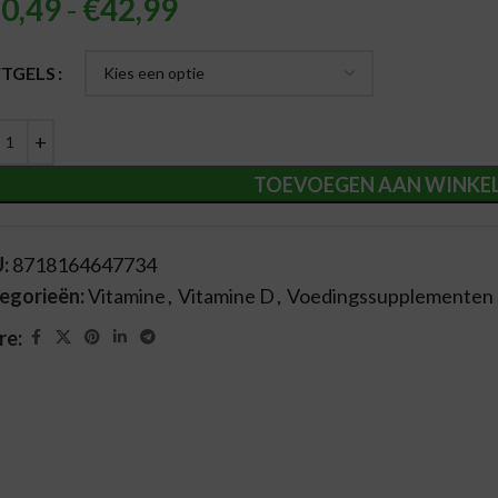
0,49
-
€
42,99
ernative:
TGELS
TOEVOEGEN AAN WINKE
U:
8718164647734
egorieën:
Vitamine
,
Vitamine D
,
Voedingssupplementen
re: