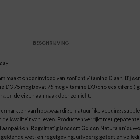
BESCHRIJVING
 day
haam maakt onder invloed van zonlicht vitamine D aan. Bij 
ne D3 75 mcg bevat 75 mcg vitamine D3 (cholecalciferol)
ing en de eigen aanmaak door zonlicht.
n vermarkten van hoogwaardige, natuurlijke voedingssupp
 de kwaliteit van leven. Producten verrijkt met gepatente
 aanpakken. Regelmatig lanceert Golden Naturals nieuwe
eldende wet- en regelgeving, uitvoerig getest en volledig