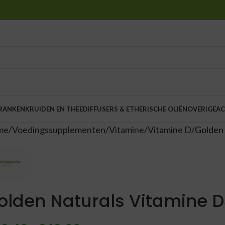
DRANKEN
KRUIDEN EN THEE
DIFFUSERS & ETHERISCHE OLIËN
OVERIGE
AC
me
Voedingssupplementen
Vitamine
Vitamine D
Golden 
olden Naturals Vitamine 