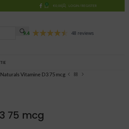
0
€
0,00
LOGIN / REGISTER
9.4
48 reviews
TIE
Naturals Vitamine D3 75 mcg
D3 75 mcg