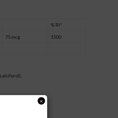
% RI*
75 mcg
1500
calciferol).
×