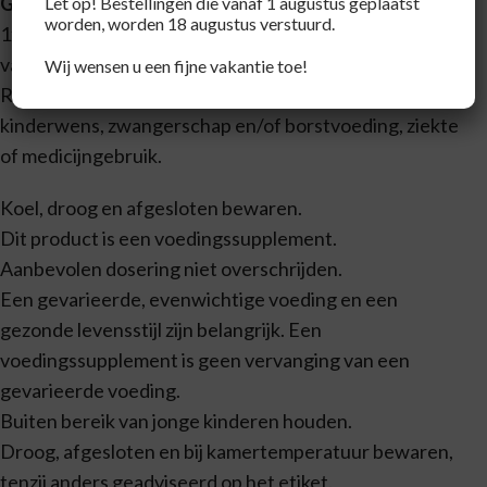
Gebruik
Let op! Bestellingen die vanaf 1 augustus geplaatst
worden, worden 18 augustus verstuurd.
1x daags 1 zuigtablet nemen. Geschikt voor kinderen
vanaf 3 jaar. Met zoetstof.
Wij wensen u een fijne vakantie toe!
Raadpleeg voor gebruik een deskundige in geval van
kinderwens, zwangerschap en/of borstvoeding, ziekte
of medicijngebruik.
Koel, droog en afgesloten bewaren.
Dit product is een voedingssupplement.
Aanbevolen dosering niet overschrijden.
Een gevarieerde, evenwichtige voeding en een
gezonde levensstijl zijn belangrijk. Een
voedingssupplement is geen vervanging van een
gevarieerde voeding.
Buiten bereik van jonge kinderen houden.
Droog, afgesloten en bij kamertemperatuur bewaren,
tenzij anders geadviseerd op het etiket.