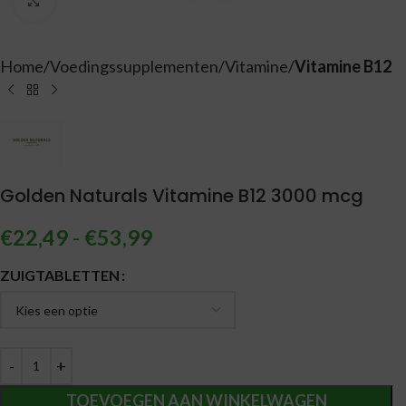
Vergroten
Home
Voedingssupplementen
Vitamine
Vitamine B12
Golden Naturals Vitamine B12 3000 mcg
€
22,49
-
€
53,99
Alternative:
ZUIGTABLETTEN
TOEVOEGEN AAN WINKELWAGEN