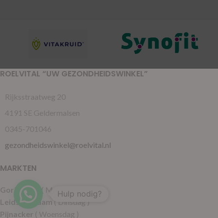
ROELVITAL “UW GEZONDHEIDSWINKEL”
Rijksstraatweg 20
4191 SE Geldermalsen
0345-701046
gezondheidswinkel@roelvital.nl
MARKTEN
Gorinchem
( Maandag )
Hulp nodig?
Leidschendam
( Dinsdag )
Pijnacker
( Woensdag )