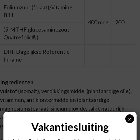
Foliumzuur (folaat)/vitamine
B11
400 mcg
200
(5-MTHF glucosaminezout,
Quatrefolic®)
DRI: Dagelijkse Referentie
Inname
Ingredienten
vulstof (isomalt), verdikkingsmiddel (plantaardige olie),
vitaminen, antiklontermiddelen (plantaardige
magnesiumstearaat, siliciumdioxide, talk), natuurlijk
aroma (kers, framboossmaak), zoetstof
×
Vakantiesluiting
(steviolglycosiden uit stevia).