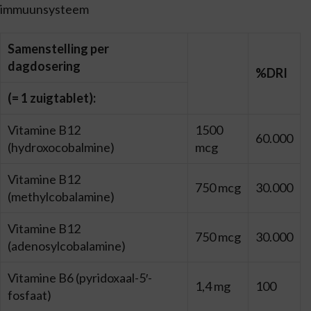
immuunsysteem
Samenstelling per
dagdosering
%DRI
(= 1 zuigtablet):
Vitamine B12
1500
60.000
(hydroxocobalmine)
mcg
Vitamine B12
750 mcg
30.000
(methylcobalamine)
Vitamine B12
750 mcg
30.000
(adenosylcobalamine)
Vitamine B6 (pyridoxaal-5′-
1,4 mg
100
fosfaat)