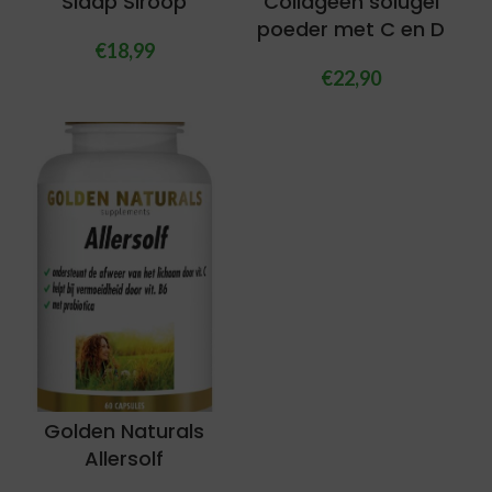
Slaap Siroop
Collageen solugel
poeder met C en D
€
18,99
€
22,90
Golden Naturals
Allersolf