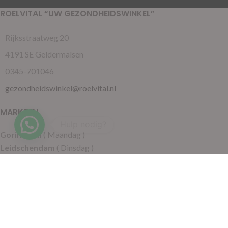
ROELVITAL “UW GEZONDHEIDSWINKEL”
Rijksstraatweg 20
4191 SE Geldermalsen
0345-701046
gezondheidswinkel@roelvital.nl
MARKTEN
Gorinchem
( Maandag )
Leidschendam
( Dinsdag )
Pijnacker
( Woensdag )
Putten
( Woensdag )
Nunspeet
( Donderdag )
Leerdam
( Donderdag )
Geldermalsen
( Vrijdag )