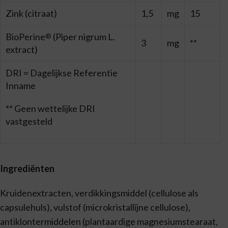
Zink (citraat)
1,5
mg
15
BioPerine
(Piper nigrum L.
®
3
mg
**
extract)
DRI = Dagelijkse Referentie
Inname
** Geen wettelijke DRI
vastgesteld
Ingrediënten
Kruidenextracten, verdikkingsmiddel (cellulose als
capsulehuls), vulstof (microkristallijne cellulose),
antiklontermiddelen (plantaardige magnesiumstearaat,