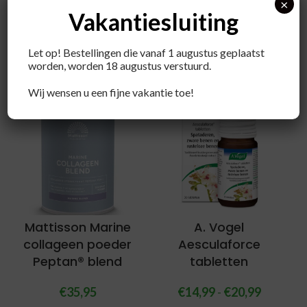
×
Vakantiesluiting
Let op! Bestellingen die vanaf 1 augustus geplaatst
Recent bekeken producten
worden, worden 18 augustus verstuurd.
Wij wensen u een fijne vakantie toe!
Mattisson Marine
A. Vogel
collageen poeder
Aesculaforce
Peptan® blend
tabletten
€
35,95
€
14,99
-
€
20,99