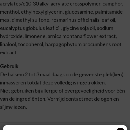
acrylates/c10-30 alkyl acrylate crosspolymer, camphor,
menthol, ethylhexylglycerin, glucosamine, palmitamide
mea, dimethyl sulfone, rosmarinus officinalis leaf oil,
eucalyptus globulus leaf oil, glycine soja oil, sodium
hydroxide, limonene, arnica montana flower extract,
linalool, tocopherol, harpagophytum procumbens root
extract.
Gebruik
De balsem 2 tot 3 maal daags op de gewenste plek(ken)
inmasseren totdat deze volledig is ingetrokken.
Niet gebruiken bij allergie of overgevoeligheid voor één
van de ingrediënten. Vermijd contact met de ogen en
slijmvliezen.