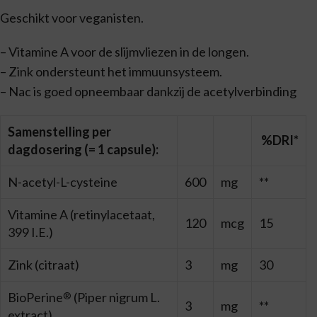
Geschikt voor veganisten.
– Vitamine A voor de slijmvliezen in de longen.
– Zink ondersteunt het immuunsysteem.
– Nac is goed opneembaar dankzij de acetylverbinding
Samenstelling per
%DRI*
dagdosering (= 1 capsule):
N-acetyl-L-cysteine
600
mg
**
Vitamine A (retinylacetaat,
120
mcg
15
399 I.E.)
Zink (citraat)
3
mg
30
BioPerine
(Piper nigrum L.
®
3
mg
**
extract)