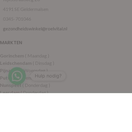
4191 SE Geldermalsen
0345-701046
gezondheidswinkel@roelvital.nl
MARKTEN
Gorinchem
( Maandag )
Leidschendam
( Dinsdag )
Pijnacker
( Woensdag )
Hulp nodig?
Putten
( Woensdag )
Nunspeet
( Donderdag )
Leerdam
( Donderdag )
Geldermalsen
( Vrijdag )
SITEMAP
Alle producten