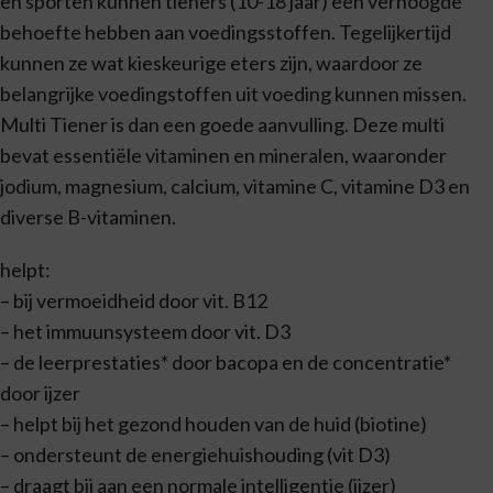
en sporten kunnen tieners (10-18 jaar) een verhoogde
behoefte hebben aan voedingsstoffen. Tegelijkertijd
kunnen ze wat kieskeurige eters zijn, waardoor ze
belangrijke voedingstoffen uit voeding kunnen missen.
Multi Tiener is dan een goede aanvulling. Deze multi
bevat essentiële vitaminen en mineralen, waaronder
jodium, magnesium, calcium, vitamine C, vitamine D3 en
diverse B-vitaminen.
helpt:
– bij vermoeidheid door vit. B12
– het immuunsysteem door vit. D3
– de leerprestaties* door bacopa en de concentratie*
door ijzer
– helpt bij het gezond houden van de huid (biotine)
– ondersteunt de energiehuishouding (vit D3)
– draagt bij aan een normale intelligentie (ijzer)