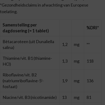
*Gezondheidsclaims in afwachting van Europese
toelating.
Samenstelling per
%DRI*
dagdosering (= 1 tablet)
Bètacaroteen (uit Dunaliella
1,2
mg
**
salina)
Thiamine/vit. B1 (thiamine-
1,3
mg
118
HCl)
Riboflavine/vit. B2
(natriumriboflavine-5′-
1,9
mg
136
fosfaat)
Niacine/vit. B3 (nicotinamide)
13
mg
81