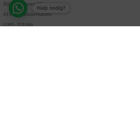
Rijksstraatweg 20
Hulp nodig?
4191 SE Geldermalsen
0345-701046
gezondheidswinkel@roelvital.nl
MARKTEN
Gorinchem
( Maandag )
Leidschendam
( Dinsdag )
Pijnacker
( Woensdag )
Putten
( Woensdag )
Nunspeet
( Donderdag )
Leerdam
( Donderdag )
Geldermalsen
( Vrijdag )
SITEMAP
Alle producten