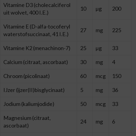
Vitamine D3 (cholecalciferol
10
µg
200
uit wolvet, 400 I.E.)
Vitamine E (D-alfa-tocoferyl
27
mg
225
waterstofsuccinaat, 41 I.E.)
Vitamine K2 (menachinon-7)
25
µg
33
Calcium (citraat, ascorbaat)
30
mg
4
Chroom (picolinaat)
60
mcg
150
IJzer (ijzer(II)bisglycinaat)
5
mg
36
Jodium (kaliumjodide)
50
mcg
33
Magnesium (citraat,
24
mg
6
ascorbaat)