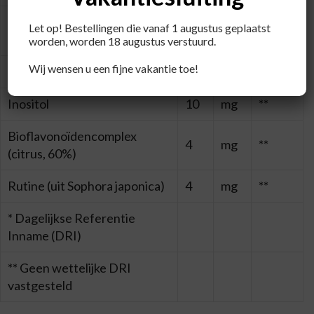
PABA (Para-Amino-
Let op! Bestellingen die vanaf 1 augustus geplaatst
12
mg
**
Benzoëzuur)
worden, worden 18 augustus verstuurd.
Wij wensen u een fijne vakantie toe!
Choline (bitartraat)
10
mg
**
Inositol
10
mg
**
Bioflavonoïdencomplex
4
mg
**
(citrus, 60%)
Rutine (uit Sophora japonica)
4
mg
**
* Dagelijkse Referentie
Inname (DRI)
** Geen wettelijke DRI
vastgesteld