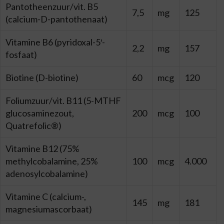
Pantotheenzuur/vit. B5
7,5
mg
125
(calcium-D-pantothenaat)
Vitamine B6 (pyridoxal-5′-
2,2
mg
157
fosfaat)
Biotine (D-biotine)
60
mcg
120
Foliumzuur/vit. B11 (5-MTHF
glucosaminezout,
200
mcg
100
Quatrefolic®)
Vitamine B12 (75%
methylcobalamine, 25%
100
mcg
4.000
adenosylcobalamine)
Vitamine C (calcium-,
145
mg
181
magnesiumascorbaat)