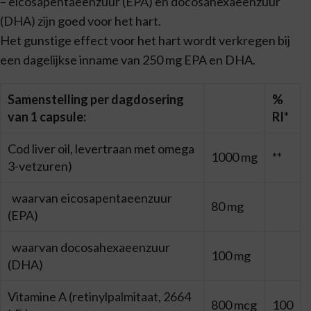
– eicosapentaeenzuur (EPA) en docosahexaeenzuur
(DHA) zijn goed voor het hart.
Het gunstige effect voor het hart wordt verkregen bij
een dagelijkse inname van 250 mg EPA en DHA.
Samenstelling per dagdosering
%
van 1 capsule:
RI*
Cod liver oil, levertraan met omega
1000 mg
**
3-vetzuren)
waarvan eicosapentaeenzuur
80 mg
(EPA)
waarvan docosahexaeenzuur
100 mg
(DHA)
Vitamine A (retinylpalmitaat, 2664
800 mcg
100