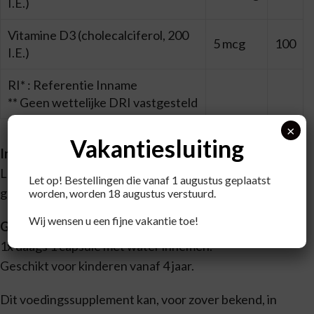
I.E.)
Vitamine D3 (cholecalciferol, 200
5 mcg
100
I.E.)
RI* : Referentie Inname
** Geen wettelijke DRI vastgesteld
×
Vakantiesluiting
Ingrediënten
LEVERTRAANOLIE (VIS), capsulehuls (rundergelatine,
Let op! Bestellingen die vanaf 1 augustus geplaatst
geleer-middel (glycerine), gezuiverd water), vitaminen.
worden, worden 18 augustus verstuurd.
Wij wensen u een fijne vakantie toe!
Gebruik
1x daags 1 capsule met water innemen.
Geschikt voor kinderen vanaf 4 jaar.
Dit voedingssupplement kan, voor zover bekend, in