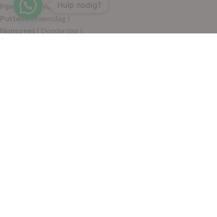
Hulp nodig?
Pijnacker
( Woensdag )
Putten
( Woensdag )
Nunspeet
( Donderdag )
Leerdam
( Donderdag )
Geldermalsen
( Vrijdag )
SITEMAP
Alle producten
Wie zijn wij
Aanbiedingen
Verzending
Merken
Disclaimer
Privacy policy
Algemene voorwaarden
Contact
© 2021 RoelVital Reform Producten | Website:
Van Suilichem
Communicatie BV