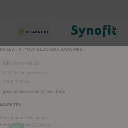
ROELVITAL “UW GEZONDHEIDSWINKEL”
Rijksstraatweg 20
4191 SE Geldermalsen
0345-701046
gezondheidswinkel@roelvital.nl
MARKTEN
Gorinchem
( Maandag )
Leidschendam
( Dinsdag )